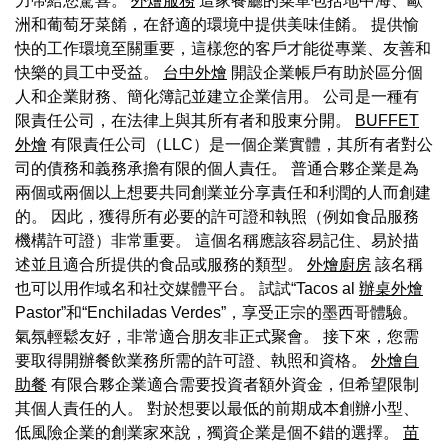
力帶給您驚喜。
外燴服務
這家餐廳的菜單包括地中海、歐
洲和葡萄牙菜餚，在舒適的環境中提供美味佳餚。 提供愉
快的工作環境至關重要，這樣您的客戶才能從專業、友善和
快樂的員工中受益。
台中外燴
開設企業帳戶有助於區分個
人和企業財務、簡化簿記並建立企業信用。 公司是一種有
限責任公司，在法律上與其所有者和股東分開。
BUFFET
外燴
有限責任公司（LLC）是一個企業實體，其所有者對公
司的債務和義務承擔有限的個人責任。 普通合夥企業是為
兩個或兩個以上想要共同創業並分享責任和利潤的人而創建
的。 因此，獲得所有必要的許可證和執照（例如食品服務
機構許可證）非常重要。 這個名稱應該容易記住、易於描
述並且適合所提供的食品或服務的類型。
外燴廚房
該名稱
也可以用作域名和社交媒體平台。 試試“Tacos al
辦桌外燴
Pastor”和“Enchiladas Verdes”，享受正宗的墨西哥體驗。
氣氛輕鬆友好，非常適合朋友非正式聚會。 接下來，您需
要取得開辦餐飲業務所需的許可證、執照和資格。
外燴自
助餐
有限合夥企業適合需要投資者額外資金，但希望限制
其個人責任的人。 對於想要以最低的前期成本創辦小型、
低風險企業的創業家來說，獨資企業是個不錯的選擇。
苗