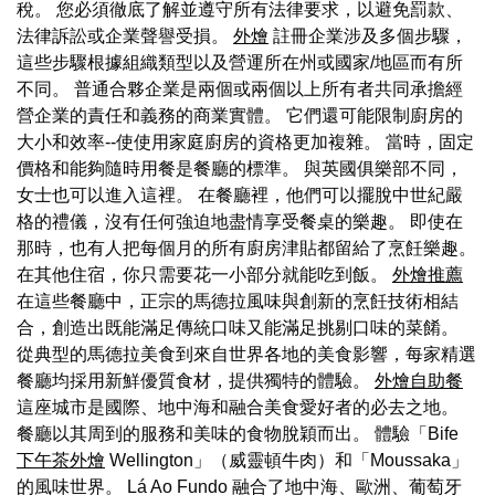
稅。 您必須徹底了解並遵守所有法律要求，以避免罰款、
法律訴訟或企業聲譽受損。
外燴
註冊企業涉及多個步驟，
這些步驟根據組織類型以及營運所在州或國家/地區而有所
不同。 普通合夥企業是兩個或兩個以上所有者共同承擔經
營企業的責任和義務的商業實體。 它們還可能限制廚房的
大小和效率--使使用家庭廚房的資格更加複雜。 當時，固定
價格和能夠隨時用餐是餐廳的標準。 與英國俱樂部不同，
女士也可以進入這裡。 在餐廳裡，他們可以擺脫中世紀嚴
格的禮儀，沒有任何強迫地盡情享受餐桌的樂趣。 即使在
那時，也有人把每個月的所有廚房津貼都留給了烹飪樂趣。
在其他住宿，你只需要花一小部分就能吃到飯。
外燴推薦
在這些餐廳中，正宗的馬德拉風味與創新的烹飪技術相結
合，創造出既能滿足傳統口味又能滿足挑剔口味的菜餚。
從典型的馬德拉美食到來自世界各地的美食影響，每家精選
餐廳均採用新鮮優質食材，提供獨特的體驗。
外燴自助餐
這座城市是國際、地中海和融合美食愛好者的必去之地。
餐廳以其周到的服務和美味的食物脫穎而出。 體驗「Bife
下午茶外燴
Wellington」（威靈頓牛肉）和「Moussaka」
的風味世界。 Lá Ao Fundo 融合了地中海、歐洲、葡萄牙