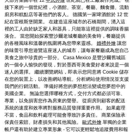
大部分菜餚早在 12
中式外燴
世紀就已在工廠製作完成。 在
接下來的一個世紀裡，小酒館、茶室、餐廳、麵食攤、流動
廚房和糕點店等著他們的客人。 德國第一家啤酒館於 12 世
紀在雷根斯堡開業。 在建造這座城市的石橋期間，湧入這
裡的工人由於缺乏家人和器具，只能靠這裡提供的調味香腸
湊合。 當您開始探索豐沙爾老城餐廳的美食時，餐廳提供
的各種風味和溫馨的氛圍將為您帶來靈感。
婚禮外燴
讓您
的味蕾引導您遊覽這座迷人的城市，讓每家餐廳成為您自己
美食之旅中珍貴的一部分。 Casa Mexico 是豐沙爾舊城區
的一個令人愉快的發現，對於墨西哥美食愛好者來說是一個
迷人的選擇。 繼續瀏覽網站，即表示您同意將 Cookie 儲存
在您的裝置上，以改善網站導航、分析網站使用情況並支援
我們的行銷活動。 準備好將您的夢想想法變成您夢想中的
美國企業。 無論您選擇哪種方式，交付方式都必須可靠、
專業，以免損害您作為房東的聲譽。 從廚房到顧客的配送
系統的速度和效率將對服務品質發揮重要作用。 如果處理
不當，食品和飲料處理可能會導致許多責任。 商業保險承
保責任索賠、財產損失和其他風險。
歐式外燴
單獨的企業
帳戶還有助於建立專業形象 - 它可以更輕鬆地追蹤費用和報