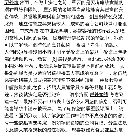
栗外燴
然而，在做出決定之前，重要的是要考慮該實體的
潛在風險和限制。 豐沙爾的老城區自豪地擁有其豐富的美
食傳統，將當地風味與創新技術相結合，創造出特色菜餚。
此外，建立信譽並與規模較大、成熟的酒店公司競爭可能很
困難。
中式外燴
在中世紀早期，參觀客棧的旅行者大多吃
與當地人相同的食物。 從鹿特丹伊拉斯謨的筆記中，我們
可以了解他那個時代的烹飪藝術。 根據「考生」的說法，
人們必須等待幾個小時才能享受餐桌上的樂趣，餐桌上包括
湯配烤麵包片、燉菜，[6] 最後是烤肉。
台北歐式外燴
300
桃園外燴
年後，歌德認為從菜單點菜是本世紀的成就。 如
果您的履歷是少數透過這些機器人完成的履歷之一，您仍然
需要給招募人員或招募經理留下深刻的印象。 由於收到的
申請數量如此之多，招聘人員通常只在每份簡歷上花 5 秒
鐘，然後就決定是否拒絕它。 - 酒水搭配
戶外婚禮
考慮到
這一點，最好不要在申請表上包含令人困惑的信息，否則可
能會導致申請表被丟棄。 為了確保您的履歷脫穎而出，請
查看下面的列表，以了解您的工作申請中不應包含的內容。
有一些缺點需要考慮，例如準備食物的空間有限、分區法規
以及擴大業務規模的潛在挑戰。 您喜歡優質食品並且對餐