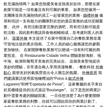
飲充滿熱情嗎？ 如果您熱愛美食並熱衷於款待，那麼在家
創業可能是一項有趣且有利可圖的事業。 如果您想僱用一
支團隊並與充滿熱情的員工一起發展您的業務 -
婚禮外燴
僱
用和培訓一支有能力的團隊對於您的酒店業務的成功至關重
要。 此外，有些活動需要完整的酒吧，而有些活動可能是
乾活動，因此飲料應該與食物相輔相成，並考慮到客人的喜
好。
苗栗外燴
本文提供了在家中開展自己的餐飲業務並遵
守當地法規的逐步指南。 工作人員的細心服務讓您的參觀
更加愉快。 在家開辦餐飲業務可以變成一項有利可圖的商
業投資。 在 Restaurante Cidade Velha 體驗新鮮海鮮、地
中海、歐洲和葡萄牙美食的完美結合。 這個美食聖地提供
美妙的體驗，非常適合兩人享用浪漫晚餐。 - 餐飲科技
外燴
點心
親密友好的氣氛營造出令人難忘的氛圍。
外燴廚房
我
們建議嘗試使用當地橄欖油的“Polvo à
歐式外燴
Lagareiro”和烤“Espetada de Peixe”。 這家餐廳的名字來自
於其櫃檯提供的法式湯品“Boulanger”。 以下是您的商業計
劃中需要考慮的關鍵因素。 一旦你想清楚了為什麼要開辦
家庭餐飲業務的利弊，你就可以開始寫你的商業計劃了。