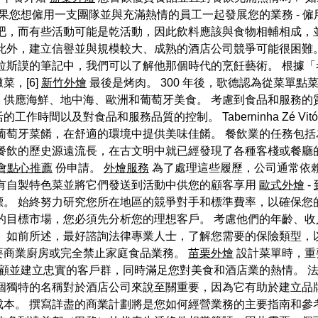
果您想僱用一支團隊並與充滿熱情的員工一起發展您的業務 - 
吧，而有些活動可能是乾活動，因此飲料應該與食物相輔相成，
 此外，建立信譽並與規模較大、成熟的酒店公司競爭可能很困難
拉斯謨的筆記中，我們可以了解他那個時代的烹飪藝術。 根據
，[6]
新竹外燴
最後是烤肉。 300 年後，歌德認為從菜單點菜是
，供應海鮮、地中海、歐洲和葡萄牙美食。 考慮到食品和服務的
間以及對食品和服務品質的控制。 Taberninha Zé Vitór
萄牙菜餚，在舒適的環境中提供美味佳餚。 餐飲業的任務包括
餐飲的歷史源遠流長，在古文明中就已經發現了各種客棧或餐廳
會點心推薦
份申請。
外燴服務
為了處理這些履歷，公司通常依
所有自製特色菜並將它們發送到活動中供您的顧客享用
歐式外燴
-
。 始終努力研究您所在地區的競爭對手和標準費率，以確保您
的目標市場，您必須先分析您的理想客戶。 考慮他們的年齡、收
。 如前所述，最好諮詢法律專業人士，了解您需要的保險類型，
要商業廚房或完全禁止家庭食品業務。
苗栗外燴
設計菜單時，重
顧並建立忠實的客戶群，同時滿足您對美食和酒店業的熱情。 
個獨特的名稱對於酒店公司來說至關重要，因為它有助於建立品
本。 撰寫詳盡的商業計劃將是您如何經營業務的主要指南和參