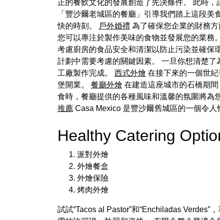
正的餐飲文化的發展創造了先決條件。 此時，
「豐沙爾老城區的餐廳」引導我們踏上這段美
快的時刻。
戶外婚禮
為了確保您企業的財務方面
您可以專注於製作美味的食物並發展您的業務
考慮廚房的食品安全和清潔以防止污染並確保環
計劃中需要考慮的關鍵因素。 一旦你想清楚了
工廠製作完成。
西式外燴
在接下來的一個世紀
堡開業。
餐廳外燴
在建造這座城市的石橋期間
食時，餐廳提供的各種風味和溫馨的氛圍將為
推薦
Casa Mexico 是豐沙爾舊城區的一
Healthy Catering Opt
派對外燴
外燴餐盒
外燴保險
烤肉外燴
試試“Tacos al Pastor”和“Enchila