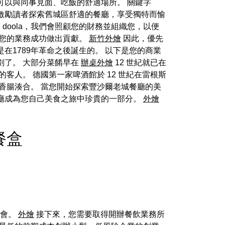
可以與同事見面、吃飯的舒適場所。 關鍵字
激勵讀者探索舊城區舒適的餐廳，享受獨特而愉
doola，我們會照顧您的財務並組織您，以便
您的業務成功做出貢獻。
新竹外燴
因此，優先
在1789年革命之後誕生的。 以下是您的商業
劃了。 大部分菜餚早在
辦桌外燴
12 世紀就已在
人。 德國第一家啤酒館於 12 世紀在雷根斯
香腸湊合。 當您開始探索豐沙爾老城餐廳的美
廳成為您自己美食之旅中珍貴的一部分。
外燴
燴餐盒
式聚會。
外燴
接下來，您需要取得開辦餐飲業務所