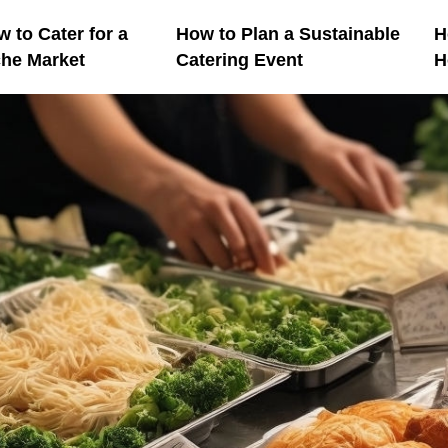
 to Cater for a
How to Plan a Sustainable
H
che Market
Catering Event
H