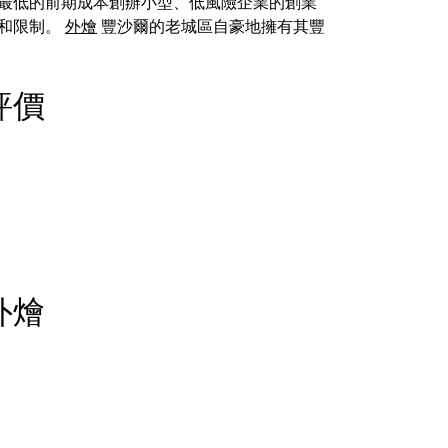
以最低的前期成本創辦小型、低風險企業的創業
和限制。
外燴
豐沙爾的老城區自豪地擁有其豐
燴評價
對外燴