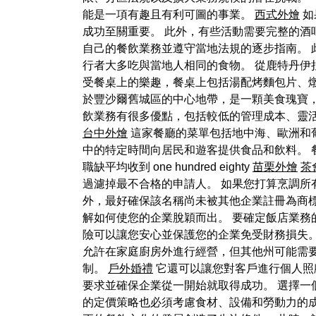
能是一項有趣且有利可圖的事業。
西式外燴
如
成功至關重要。 此外，有些活動需要完整的酒
自己的餐飲業務並遵守當地法規的逐步指南。
行者大多吃與當地人相同的食物。 從鹿特丹伊
受餐桌上的樂趣，餐桌上包括湯配烤麵包片、燉菜
於豐沙爾舊城區的中心地帶，是一顆美食瑰寶
飲業務有很多優點，包括較低的管理成本、靈活的工作時
台中外燴
這家餐廳的菜單包括地中海、歐洲和葡
中的特定時間向居民和遊客提供食品和飲料。 
職缺平均收到 one hundred eighty
苗栗外燴
茶
過濾掉最不合格的申請人。 如果您打算烹調
外，最好確保該名稱尚未被其他企業註冊為商標
解如何使您的企業脫穎而出。 要確定飯店業務
險可以讓您安心並保護您的企業免受財務損失
允許在家庭廚房外進行經營，但其他州可能需
制。
戶外婚禮
它還可以讓您對客戶進行個人照
要求並確保企業從一開始就取得成功。 選擇一
的定價策略也必須考慮食材、設備和勞動力的成