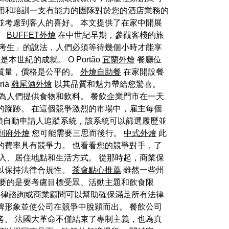
僱用和培訓一支有能力的團隊對於您的酒店業務的
並考慮到客人的喜好。 本文提供了在家中開展
。
BUFFET外燴
在中世紀早期，參觀客棧的旅
「考生」的說法，人們必須等待幾個小時才能享
本世紀的成就。 O Portão
宜蘭外燴
餐廳位
質量，價格是公平的。
外燴自助餐
在家開設餐
ia
雞尾酒外燴
以其品質和魅力帶給您驚喜。
為人們提供食物和飲料。 餐飲企業門市在一天
的蹤跡。 在這個競爭激烈的市場中，雇主每個
賴自動申請人追蹤系統，該系統可以篩選履歷並
到府外燴
您可能需要三思而後行。
中式外燴
此
的費率具有競爭力。 也看看您的競爭對手，了
入、居住地點和生活方式。 從那時起，商業保
以保持法律合規性。
茶會點心推薦
雖然一些州
要的是要考慮目標受眾、活動主題和飲食限
法律諮詢或商業顧問可以幫助確保滿足所有法律
牌形象並使公司在競爭中脫穎而出。 餐飲公司
考。 法國大革命不僅結束了專制主義，也為真