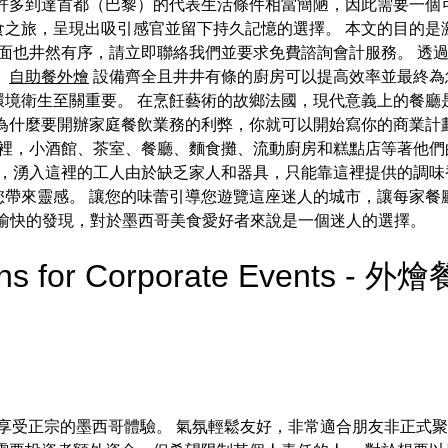
許多到達首都（巴黎）的代表生活條件相當簡陋，因此需要一個
食之旅，呈現出吸引感官並留下持久記憶的選擇。 本文的目的是
也井然有序，請立即聯絡我們並要求免費諮詢會計服務。 透過 
。
自助餐外燴
設備齊全且井井有條的廚房可以提高效率並最終為
境衛生至關重要。 在烹飪藝術的故鄉法國，現代意義上的餐廳是
為什麼要開辦家庭餐飲業務的利弊，你就可以開始寫你的商業計
裡，小酒館、茶室、餐廳、麵食攤、流動廚房和糕點店等著他們的客
，湧入這裡的工人由於缺乏家人和器具，只能靠這裡提供的調味
您帶來靈感。 讓您的味蕾引導您遊覽這座迷人的城市，讓每家餐
個令人愉快的發現，對於墨西哥美食愛好者來說是一個迷人的選擇。
ions for Corporate Events - 外
das Verdes”，享受正宗的墨西哥體驗。 氣氛輕鬆友好，非常適合朋友非正