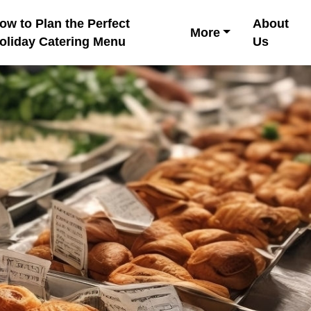
ow to Plan the Perfect
About
More
oliday Catering Menu
Us