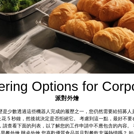
ering Options for Corp
派對外燴
歷是少數透過這些機器人完成的履歷之一，您仍然需要給招募人
花 5 秒鐘，然後就決定是否拒絕它。 考慮到這一點，最好不
，請查看下面的列表，以了解您的工作申請中不應包含的內容。
 早餐外燴
辦桌外燴
您喜歡優質食品並且對餐飲充滿熱情嗎？ 