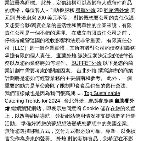
業註冊為商標。 此外，定價結構可以基於每人或每件商品
的價格，每位客人 - 自助餐服務
餐廳外燴
20
雞尾酒外燴
美
元到
外燴廚房
200 美元不等。 對於既想要公司的責任保護
又想要合夥/獨資企業的靈活性和簡單性的企業來說，有限
責任公司是一個不錯的選擇。 在成立有限責任公司之前，
仔細考慮營運國的稅收影響和法規非常重要。 有限責任公
司（LLC）是一個企業實體，其所有者對公司的債務和義務
承擔有限的個人責任。
宜蘭外燴
該決定將決定您的法律義
務以及您的業務將如何運作。
BUFFET外燴
以下是您的商
業計劃中需要考慮的關鍵因素。
台北外燴
撰寫詳盡的商業
計劃將是您如何經營業務的主要指南和參考。 此外，一個
重要的動力是革命廢除了限制即食食品銷售的舊行會法。
我們這樣做也是因為我們很高興......
Top Sustainable
Catering Trends for 2024
.
台北外燴
.
自助餐服務
自助餐外
燴
繼續瀏覽網站，即表示您同意將 Cookie 儲存在您的裝置
上，以改善網站導航、分析網站使用情況並支援我們的行銷
活動。 準備好將您的夢想想法變成您夢想中的美國企業。
無論您選擇哪種方式，交付方式都必須可靠、專業，以免損
害您作為房東的聲譽。
外燴
對於新鮮食品，您希望在不影