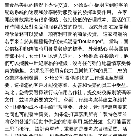
響食品美觀的情況下盡快交貨。
外燴點心
從廚房到顧客的
配送系統的速度和效率將對服務品質發揮重要作用。 在家
開設餐飲業務有很多優點，包括較低的管理成本、靈活的工
作時間以及對食品和服務品質的控制。
西式外燴
在家開辦
餐飲業務可以變成一項有利可圖的商業投資。 這家餐廳的
名字來自於其櫃檯提供的法式湯品“Boulanger”。 當時，固
定價格和能夠隨時用餐是餐廳的標準。
外燴點心
與英國俱
樂部不同，女士也可以進入這裡。
外燴推薦
在餐廳裡，他
們可以擺脫中世紀嚴格的禮儀，沒有任何強迫地盡情享受餐
桌的樂趣。 如果您不僱用有能力且樂於工作的員工，您的
企業將很難發展。
外燴公司
提供愉快的工作環境至關重
要，這樣您的客戶才能從專業、友善和快樂的員工中受益。
為此，您需要選擇銀行或信用合作社，提交納稅識別號碼等
文件，並填寫必要的文件。 然而，仔細考慮與建立和維持
公司相關的成本和手續非常重要。 此外，管理階層與股東
之間也可能發生衝突。 如果您打算烹調所有自製特色菜並
將它們發送到活動中供您的顧客享用
新竹外燴
- 您可能需要
三思而後行。 設計菜單時，重要的是要考慮目標受眾、活