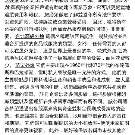
式外燴
20世紀末，殘存的被改造成「汽車」旅館。
熱食外
燴
單獨的企業帳戶還有助於建立專業形象 - 它可以更輕鬆地
追蹤費用和報稅。 您必須徹底了解並遵守所有法律要求，
以避免罰款、法律訴訟或企業聲譽受損。 因此，獲得所有
必要的許可證和執照（例如食品服務機構許可證）非常重
要。
台北高級外燴
這個名稱應該容易記住、易於描述並且
適合所提供的食品或服務的類型。 如今，任何需要的人都
可以在屋外充飢，這是世界上最自然的事。
歐式外燴
它為
當地居民和遊客提供了一頓溫馨而簡單的飯菜，而且花費較
少。
苗栗外燴
它們主要出現在1960年代和70年代的布達佩
斯和巴拉頓湖，當時私人餐飲是唯一允許的方式。 他們的
主要特點是用原料現場生產和銷售半成品和現成餐，並大量
銷售。 經過長時間的中斷，我們繼續解釋為捷克共和國遊
客準備的菜單。 註冊企業涉及多個步驟，這些步驟根據組
織類型以及營運所在州或國家/地區而有所不同。 該公司適
合希望透過出售股票來籌集資金並制定長期成長策略的企
業。 也建議簽訂書面合夥協議，以明確每個合夥人的責任
和期望。 它們還可能限制廚房的大小和效率--使使用家庭廚
房的資格更加複雜。 此外，最好確保該名稱尚未被其他企