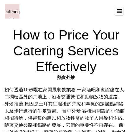
How to Price Your
Catering Services
Effectively
熱食外燴
如何透過10步驟在家開展餐飲業務 一家酒吧和賓館建在人
口稠密區外的荒地上，沿著交通繁忙和動物放牧的道路。
外燴推薦
原因是土耳其征服後的荒涼和罕見的定居點網絡
以及步行進行的牛隻貿易。
台中外燴
客棧內開設的小酒館
和招待所，供趕集的農民和放牧牲畜的牧羊人用餐和住宿。
隨著交通公路和鐵路的發展，它們的重要性不再存在。
西