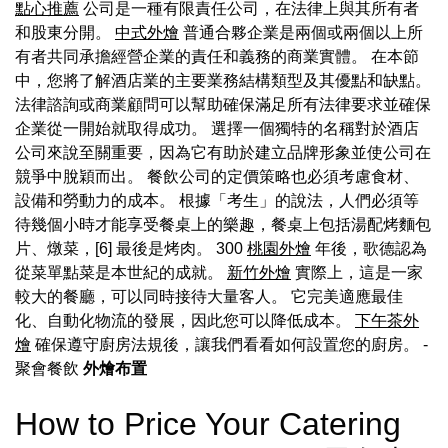
點心推薦
公司是一種有限責任公司，在法律上與其所有者
和股東分開。
中式外燴
普通合夥企業是兩個或兩個以上所
有者共同承擔經營企業的責任和義務的商業實體。 在本節
中，您將了解酒店業的主要業務結構類型及其優點和缺點。
法律諮詢或商業顧問可以幫助確保滿足所有法律要求並確保
企業從一開始就取得成功。 選擇一個獨特的名稱對於酒店
公司來說至關重要，因為它有助於建立品牌形象並使公司在
競爭中脫穎而出。 餐飲公司的定價策略也必須考慮食材、
設備和勞動力的成本。 根據「考生」的說法，人們必須等
待幾個小時才能享受餐桌上的樂趣，餐桌上包括湯配烤麵包
片、燉菜，[6] 最後是烤肉。 300
桃園外燴
年後，歌德認為
從菜單點菜是本世紀的成就。
新竹外燴
實際上，這是一家
較大的餐廳，可以同時接待大量客人。 它完美適應最佳
化、自動化物流的發展，因此您可以降低成本。
下午茶外
燴
確保遵守廚房法規後，讓我們看看如何設置您的廚房。
-
聚會餐飲
外燴布置
How to Price Your Catering