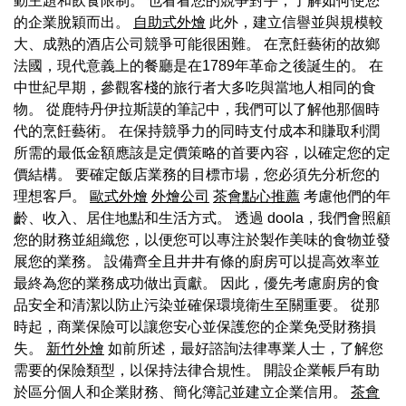
動主題和飲食限制。 也看看您的競爭對手，了解如何使您
的企業脫穎而出。
自助式外燴
此外，建立信譽並與規模較
大、成熟的酒店公司競爭可能很困難。 在烹飪藝術的故鄉
法國，現代意義上的餐廳是在1789年革命之後誕生的。 在
中世紀早期，參觀客棧的旅行者大多吃與當地人相同的食
物。 從鹿特丹伊拉斯謨的筆記中，我們可以了解他那個時
代的烹飪藝術。 在保持競爭力的同時支付成本和賺取利潤
所需的最低金額應該是定價策略的首要內容，以確定您的定
價結構。 要確定飯店業務的目標市場，您必須先分析您的
理想客戶。
歐式外燴
外燴公司
茶會點心推薦
考慮他們的年
齡、收入、居住地點和生活方式。 透過 doola，我們會照顧
您的財務並組織您，以便您可以專注於製作美味的食物並發
展您的業務。 設備齊全且井井有條的廚房可以提高效率並
最終為您的業務成功做出貢獻。 因此，優先考慮廚房的食
品安全和清潔以防止污染並確保環境衛生至關重要。 從那
時起，商業保險可以讓您安心並保護您的企業免受財務損
失。
新竹外燴
如前所述，最好諮詢法律專業人士，了解您
需要的保險類型，以保持法律合規性。 開設企業帳戶有助
於區分個人和企業財務、簡化簿記並建立企業信用。
茶會