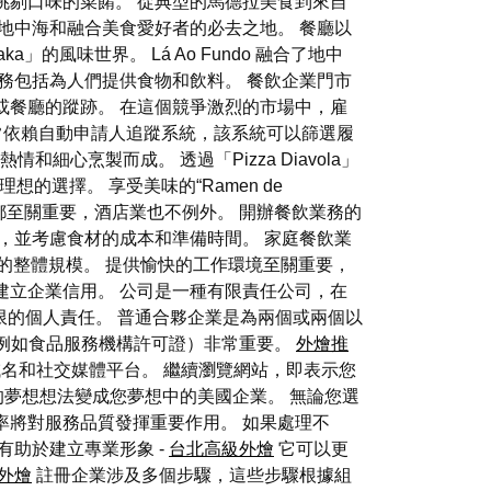
挑剔口味的菜餚。 從典型的馬德拉美食到來自
地中海和融合美食愛好者的必去之地。 餐廳以
aka」的風味世界。 Lá Ao Fundo 融合了地中
務包括為人們提供食物和飲料。 餐飲企業門市
或餐廳的蹤跡。 在這個競爭激烈的市場中，雇
常依賴自動申請人追蹤系統，該系統可以篩選履
和細心烹製而成。 透過「Pizza Diavola」
是理想的選擇。 享受美味的“Ramen de
功都至關重要，酒店業也不例外。 開辦餐飲業務的
，並考慮食材的成本和準備時間。 家庭餐飲業
的整體規模。 提供愉快的工作環境至關重要，
建立企業信用。 公司是一種有限責任公司，在
限的個人責任。 普通合夥企業是為兩個或兩個以
例如食品服務機構許可證）非常重要。
外燴推
名和社交媒體平台。 繼續瀏覽網站，即表示您
您的夢想想法變成您夢想中的美國企業。 無論您選
率將對服務品質發揮重要作用。 如果處理不
有助於建立專業形象 -
台北高級外燴
它可以更
外燴
註冊企業涉及多個步驟，這些步驟根據組