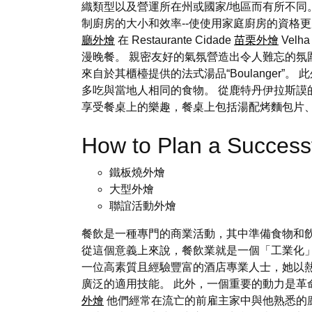
織類型以及營運所在州或國家/地區而有所不同
制廚房的大小和效率--使使用家庭廚房的資格
廳外燴
在 Restaurante Cidade
苗栗外燴
Vel
漫晚餐。 親密友好的氣氛營造出令人難忘的氛圍。 我們建
來自於其櫃檯提供的法式湯品“Boulanger
多吃與當地人相同的食物。 從鹿特丹伊拉斯
享受餐桌上的樂趣，餐桌上包括湯配烤麵包片、燉
How to Plan a Succes
鐵板燒外燴
大型外燴
聯誼活動外燴
餐飲是一種專門的商業活動，其中準備食物和
從這個意義上來說，餐飲業就是一個「工業化」生
一位高素質且經驗豐富的酒店專業人士，她以熱
廣泛的適用技能。 此外，一個重要的動力是
外燴
他們經常在流亡的前雇主家中與他熟悉的廚