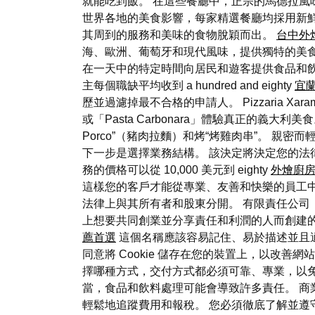
就能吃到飯。 在這些餐廳中，正宗的馬德拉風
世界各地的美食影響，每家精選餐廳均採用新
其周到的服務和美味的食物脫穎而出。
台中外
海、歐洲、葡萄牙和現代風味，提供獨特的美食
在一天中的特定時間向居民和遊客提供食品和飲
主每個職缺平均收到 a hundred and eighty
宜
歷並過濾掉最不合格的申請人。 Pizzaria Xa
或「Pasta Carbonara」體驗真正的義大利美
Porco”（豬肉拉麵）和烤“烤雞肉串”。 
下一步是選擇業務結構。 該決定將決定您的法
務的價格可以從 10,000 美元到 eighty
外燴廚
這樣您的客戶才能從專業、友善和快樂的員工中
法律上與其所有者和股東分開。 有限責任公司
上想要共同創業並分享責任和利潤的人而創建的。
薦首選
這個名稱應該容易記住、易於描述並且
同意將 Cookie 儲存在您的裝置上，以改
擇哪種方式，交付方式都必須可靠、專業，以免
當，食品和飲料處理可能會導致許多責任。 商
輕鬆地追蹤費用和報稅。 您必須徹底了解並