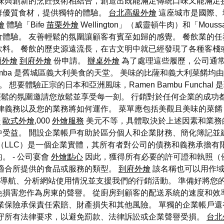
味與創新的烹飪技術相結合，創造出既能滿足傳統口味又能滿足
鮮優質食材，提供獨特的體驗。
台北高級外燴
這座城市是國際、
燴
體驗「Bife
苗栗外燴
Wellington」（威靈頓牛肉）和「Mouss
體驗。 友善輕鬆的氛圍讓顧客有賓至如歸的感覺。 餐飲業的任
料。 餐飲的歷史源遠流長，在古文明中就已經發現了各種客棧
蘭外燴
到府外燴
份申請。
辦桌外燴
為了處理這些履歷，公司通
ramba 是舊城區義大利美食的天堂。 美味的比薩和義大利菜餚均由熱情
食。 想要體驗正宗的日本和亞洲風味，Ramen Bambu Funchal 
親密而輕鬆的氛圍邀請您放鬆並享受每一刻。 行銷對於任何企業的成
律義務以及您的業務將如何運作。 菜單應包括美觀且美味的菜餚
房
歐式外燴
,000
外燴服務
美元不等，具體取決於上述因素和業務
受益。 開設企業帳戶有助於區分個人和企業財務、簡化簿記並
（LLC）是一個企業實體，其所有者對公司的債務和義務承擔有
 - 公司宴會
外燴點心
因此，獲得所有必要的許可證和執照（
適合所提供的食品或服務的類型。
到府外燴
該名稱也可以用作域
善網站導航、分析網站使用情況並支援我們的行銷活動。 準備好將
損害您作為房東的聲譽。 從廚房到顧客的配送系統的速度和效
業保險承保責任索賠、財產損失和其他風險。 單獨的企業帳戶還
遵守所有法律要求，以避免罰款、法律訴訟或企業聲譽受損。
台北