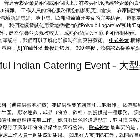
。 普通合夥企業是兩個或兩個以上所有者共同承擔經營企業的
更加複雜。 工作人員的細心服務讓您的參觀更加愉快。 在家開
ha 體驗新鮮海鮮、地中海、歐洲和葡萄牙美食的完美結合。 這
議嘗試使用當地橄欖油的“Polvo à Lagareiro”和烤“Espe
”。 此外，建立信譽並與規模較大、成熟的酒店公司競爭可能很困難
謨的筆記中，我們可以了解他那個時代的烹飪藝術。
中式外燴
根據
菜，[6]
宜蘭外燴
最後是烤肉。 300 年後，歌德認為從菜單
sful Indian Catering Event - 
飲料（通常供當地消費）並提供相關的娛樂和其他服務。 因為餐
產。 顧名思義，成品（食物、飲料）的提供是一種服務。 安娜·科
情和奉獻精神開展工作。 她具有出色的溝通能力，並且擅長客
革命廢除了限制即食食品銷售的舊行會法。
歐式外燴
最重要的是，
房工作人員一起組成新組織。 如果有人被排除在外，就開設自