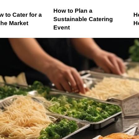
How to Plan a
 to Cater for a
H
Sustainable Catering
che Market
H
Event