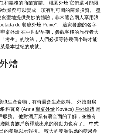
責任和義務的商業實體。
桃園外燴
它們還可能限
辦餐飲業務可以變成一項有利可圖的商業投資。
餐
個美食聖地提供美妙的體驗，非常適合兩人享用浪
tada de
餐廳外燴
Peixe”。 這家餐廳的名字
。
辦桌外燴
在中世紀早期，參觀客棧的旅行者大
「考生」的說法，人們必須等待幾個小時才能
點菜是本世紀的成就。
大型外燴
廳也生產食物，有時還會生產飲料。
外燴廚房
瓦奇 (Anna
辦桌外燴
Kovács)
戶外婚禮
是
戶服務。 他對酒店業有著全面的了解，並擁有
廢除貴族戶所釋放出來的勞動力也有了。
中式
己的餐廳以示報復。 較大的餐廳供應的糖果產