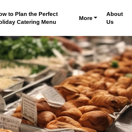
ow to Plan the Perfect
About
More
oliday Catering Menu
Us