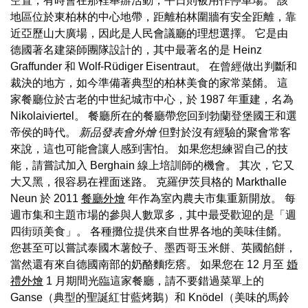
空置，有時會在那裡舉辦活動，平日則被用作停車場。 該
地區位於東柏林的中心地帶，距離柏林圍牆有安全距離，靠
近亞歷山大廣場，因此是人民會議廳的理想選擇。 它是由
德國著名建築師團隊設計的，其中最著名的是 Heinz
Graffunder 和 Wolf-Rüdiger Eisentraut。 在曾經做出判斷和
裁決的地方，如今準備著典型的柏林美食的家常菜餚。 這
家餐廳位於古老的中世紀城市中心，於 1987 年重建，名為
Nikolaiviertel。 餐廳所在的餐廳帶您回到勃蘭登堡國王和選
帝侯的時代。
新品發表會外燴
但對於沒有經驗的聚會常客
來說，這也可能會讓人感到害怕。 如果您想練習自己的技
能，請嘗試加入 Berghain 線上培訓師的機會。 其次，它又
大又黑，很容易在裡面迷路。 克羅伊茨貝格的 Markthalle
Neun 於 2011
餐廳外燴
年作為室內農夫市集重新開放。 每
週市集和主題市場的參與人數眾多，其中最受歡迎的是「週
四街頭美食」。 各種攤位提供來自世界各地的美味佳餚。
您甚至可以嘗試泰國木薯餃子、墨西哥玉米餅、英國餡餅，
當然還有來自德國南部的奶酪麵疙瘩。 如果您在 12 月至
婚
禮外燴
1 月期間光臨這家餐廳，請不要錯過菜單上的
Ganse（典型的聖誕紅甘藍烤鵝）和 Knödel（美味的馬鈴