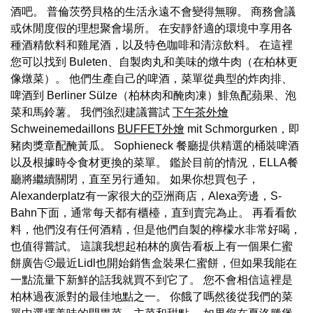
酒吧。 普倫茨勞貝格的生活永遠不會變得無聊。 商務會議
或休閒度假的理想聚會場所。 在安靜舒適的環境中享用各
種酒精飲料和雞尾酒，以及特色咖啡和清涼飲料。 在這裡
您可以找到 Buleten、自製肉丸和美味的燉牛肉（在柏林更
像燉菜）。 他們生產自己的啤酒，菜單從典型的炸肉排、
啤酒到 Berliner Sülze（柏林肉和醃肉凍）鯡魚配蘋果、泡
菜和馬鈴薯。 我們強烈建議嘗試
下午茶外燴
Schweinemedaillons
BUFFET外燴
mit Schmorgurken，即
豬肉獎章配醃黃瓜。 Sophieneck 餐廳提供精選的桶裝啤酒
以及根據時令食材更換的菜單。 鑑於目前的情況，ELLA餐
廳將繼續關閉，直至另行通知。 如果你想買包子，
Alexanderplatz有一家很大的亞洲商店，Alexa旁邊，S-
Bahn下面，通常每天都有櫃檯，直到賣完為止。 再看看飲
料，他們沒有任何酒精，但是他們自製的檸檬水非常好喝，
也值得嘗試。 這讓我想起柏林的廣告看板上有一個果仁蜜
餅廣告🙂最近Lidl也開始銷售盒裝果仁蜜餅，但如果我能在
一點流量下新鮮的話我就買不到它了。 您不會相信這裡是
柏林過夜派對的最佳地點之一。 你餓了嗎然後從我們的菜