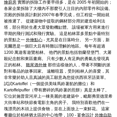
燴廚房
實際的拆除工作要早得多，是在 2005 年初開始的；
各家企業拆除了大樓內不那麼引人注目的內部零件和設備。
宮殿的拆除原計劃於2007年春季完成，但工程從一開始就
被推遲了。 從建築物中提取的鋼材部分用於建造哈利法
塔，部分用於生產大眾發動機缸體。 該場被軍方用來進行
早期的飛行測試和飛行實驗。 這是柏林眾多景點中最特別
的景點之一
外燴點心
- 尤其是在日落時分。 另一方面，新
克爾恩是一個巨大且有時難以理解的地區。 每年有超過
1200 萬遊客遊覽柏林。 他們的景點包括勃蘭登堡門、大屠
殺紀念館和東區畫廊。 只有少數人有足夠的勇氣去發現真
正的柏林。
雞尾酒外燴
那些這樣做的人，帶著不間斷的派
對和毒品的故事回家。 遠離喧囂，受到柏林人的喜愛，其
非常樂於助人且真誠的員工願意為您提供西班牙語菜單。
試試Kartoffel（一個提供美味馬鈴薯餡的攤位）和
Kartoffelpuffer（帶有磨碎的馬鈴薯的煎餅）真是太棒了。
它位於施普雷河岸上一棟美麗的老建築中，毗鄰弗里德里希
大街車站和快節奏電影主角的房子。 我特別喜歡他們在一
塊漂亮的木頭上提供食物，並在上面放上一束鮮花。 這家
餐廳位於柏林猶太區的中心地帶，100 - 宴會設計
外燴自助