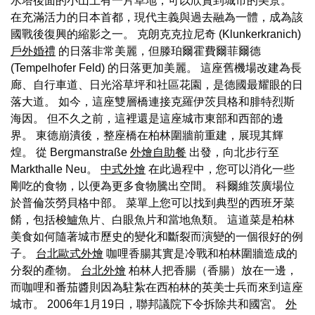
水塔後面的小山上有一片草地，可以欣賞到城市的美景。
在充滿活力的日本首都，現代主義與過去融為一體，成為該
國戰後復興的縮影之一。 克朗克克拉尼奇 (Klunkerkranich)
戶外婚禮
的日落非常美麗，但滕珀爾霍費爾菲爾德
(Tempelhofer Feld) 的日落更加美麗。 這座舊機場改建為長
廊、自行車道、日光浴草坪和社區花園，是德國最耀眼的日
落大道。 如今，這座雙層橋連接克羅伊茨貝格和腓特烈斯
海因。 但不久之前，這裡還是這座城市東部和西部的邊
界。 東德崩潰後，整座橋在柏林圍牆前重建，展現其輝
煌。 從 Bergmanstraße
外燴自助餐
出發，向北步行至
Markthalle Neu。
中式外燴
在此過程中，您可以消化一些
剛吃的食物，以便為更多食物騰出空間。 科爾維茨廣場位
於普倫茨勞貝格中部。 菜單上您可以找到典型的西班牙菜
餚，包括梭鱸魚片、白眼魚片和當地魚類。 這道菜是柏林
美食如何隨著城市歷史的變化和斷裂而演變的一個很好的例
子。
台北歐式外燴
咖哩香腸其實是冷戰和柏林圍牆造成的
分裂的產物。
台北外燴
柏林人把香腸（香腸）放在一邊，
而咖哩和番茄醬則因為駐紮在西柏林的英美士兵而來到這座
城市。 2006年1月19日，聯邦議院下令拆除共和國宮。
外