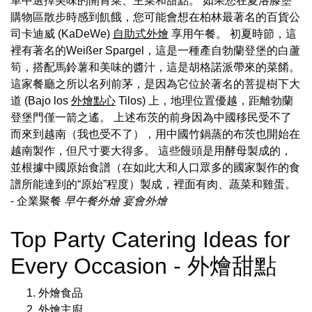
單中選擇美味的開胃菜、主菜和甜點。 如果您在夏洛滕堡
購物區散步時感到飢餓，您可能會想在柏林最著名的百貨公
司卡迪威 (KaDeWe)
自助式外燴
享用午餐。 初夏時節，這
裡有著名的Weißer Spargel，這是一種產自勃蘭登堡的白蘆
筍，搭配馬鈴薯和美味的醬汁，這是胡格諾派帶來的菜餚。
這家餐廳之所以名列前茅，是因為它位於著名的菩提樹下大
道 (Bajo los
外燴點心
Tilos) 上，地理位置優越，距離勃蘭
登堡門僅一箭之遙。 上述布茨的前身因為中國移民受不了
而來到越南（我也受不了），用中國竹鍋蒸的布茨也開始在
越南製作，但尺寸要大得多。 這些饅頭是用酵母製成的，
並根據中國原始食譜（在如此大和人口眾多的國家製作的食
譜所能達到的“原始”程度）製成，裡面有肉、蔬菜和雞蛋。
- 企業聚餐
早午餐外燴
宴會外燴
Top Party Catering Ideas for
Every Occasion - 外燴甜點
外燴食品
外燴主廚