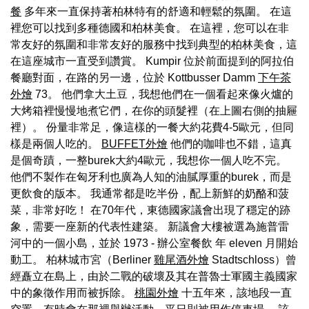
餐
多年來一直保持著柏林特有的舒適和輕鬆的氛圍。 在這
裡您可以找到多種德國和柏林美食。 在這裡，您可以在非
常友好的氛圍和非常友好的服務中找到典型的柏林美食，這
在這座城市一直受到讚賞。 Kumpir 位於前面提到的阿拉伯
餐廳對面，在路的另一邊，位於 Kottbusser Damm
下午茶
外燴
73。 他們拿大土豆，我想他們在一個看起來像火爐的
大烤箱裡慢慢地煮它們，在你的頭髮裡（在上圖右側的抽屜
裡）。 份量非常足，像這樣的一餐大約花費4-5歐元，但同
樣是兩個人吃的。
BUFFET外燴
他們的咖啡也不錯，這真
是個奇蹟，一整burek大約4歐元，我想你一個人吃不完。
他們不製作在匈牙利也廣為人知的油膩厚重的burek，而是
更飲食的版本。 我通常都是吃半份，配上新鮮的奶酪和菠
菜，非常好吃！ 在70年代，東德國家議會出現了穩定的跡
象，需要一座新的代表性建築。 新議會大樓被選為施普雷
河中的一個小島，並於 1973 - 辦公室餐飲 年 eleven 月開始
動工。 柏林城市宮（Berliner
雞尾酒外燴
Stadtschloss）曾
經矗立在島上，由於二戰的破壞及其在普魯士軍國主義國家
中的象徵作用而被拆除。
桃園外燴
十五年來，該地段一直