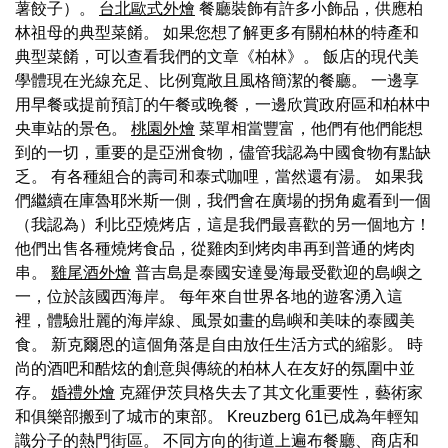
薯餃子）。
台北歐式外燴
餐廳裝飾有許多小飾品，供應柏
林祖母的典型菜餚。 如果您想了解更多有關柏林的特產和
典型菜餚，可以查看我們的文章《柏林》。 飯店的現代美
學體現在光線充足、比例寬敞且風格簡潔的餐廳。 一邊享
用早餐或提前預訂的午餐或晚餐，一邊欣賞政府區和柏林中
央車站的景色。
桃園外燴
菜單相當豐富，他們有他們能想
到的一切，重要的是亞洲食物，儘管我認為中國食物有點缺
乏。 有各種組合的壽司和泰式咖哩，當然還有湯。 如果我
們繼續在庫魯耶米斯一側，我們會在廣場的拐角處看到一個
（我認為）利比亞燒烤店，這是我們最喜歡的另一個地方！
他們出售各種燒烤食品，從雞肉到烤肉串再到普通的烤肉
串。
雞尾酒外燴
普吉島是泰國安達曼海最受歡迎的島嶼之
一，位於該國西海岸。 每年來自世界各地的遊客湧入這
裡，體驗壯麗的海岸線、風景如畫的島嶼和美味的泰國美
食。 新克爾恩的這個角落是自由放任生活方式的縮影。 時
尚的酒吧和酷炫的創意與傳統的柏林人在友好的氛圍中並
存。
婚禮外燴
克羅伊茨貝格失去了其文化重要性，藝術家
和俱樂部搬到了城市的東部。 Kreuzberg 61已成為年輕知
識分子的熱門街區。 不同方向的街道上遍布餐廳、商店和