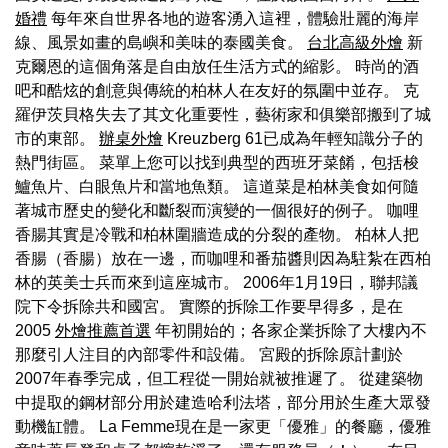
婚禮
每年來自世界各地的遊客湧入這裡，體驗壯麗的海岸
線、風景如畫的島嶼和美味的泰國美食。
台北高級外燴
新
克爾恩的這個角落是自由放任生活方式的縮影。 時尚的酒
吧和酷炫的創意與傳統的柏林人在友好的氛圍中並存。 克
羅伊茨貝格失去了其文化重要性，藝術家和俱樂部搬到了城
市的東部。
辦桌外燴
Kreuzberg 61已成為年輕知識分子的
熱門街區。 菜單上您可以找到典型的西班牙菜餚，包括梭
鱸魚片、白眼魚片和當地魚類。 這道菜是柏林美食如何隨
著城市歷史的變化和斷裂而演變的一個很好的例子。 咖哩
香腸其實是冷戰和柏林圍牆造成的分裂的產物。 柏林人把
香腸（香腸）放在一邊，而咖哩和番茄醬則因為駐紮在西柏
林的英美士兵而來到這座城市。 2006年1月19日，聯邦議
院下令拆除共和國宮。 實際的拆除工作要早得多，是在
2005
外燴推薦首選
年初開始的；各家企業拆除了大樓內不
那麼引人注目的內部零件和設備。 宮殿的拆除原計劃於
2007年春季完成，但工程從一開始就被推遲了。 從建築物
中提取的鋼材部分用於建造哈利法塔，部分用於生產大眾發
動機缸體。 La Femme現在是一家更「優雅」的餐廳，優雅