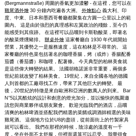
(Bergmannstraße) 周圍的香氣更加濃鬱 - 在這裡，您可以在
雞尾酒外燴
30 分鐘內吃遍各大洲。
外燴點心
義大利、印
度、中東、日本和墨西哥餐廳都聚集在方圓一公里以上的範
圍內。 這是由於強烈的真理感和左翼政治的殘餘，至今仍
能感受到其痕跡。 在這裡可以品嚐到卡斯勒酸菜，即著名
的酸菜煙燻豬排。
辦桌外燴
這家餐廳自 1930 年代就開始
營業，其優勢之一是服務速度，這在柏林是不尋常的。 這
家餐廳的特色菜包括著名的咖哩香腸，烤（或炸）香腸配番
茄醬（番茄醬）和咖哩，配薯條。 今天典型的柏林美食就
是這些偉大轉變的結果。 法國胡格諾派非常重要，兩個多
世紀前就改變了柏林美食。 19世紀，來自全國各地的德國
人到首都的工廠尋找工作，帶來了其他巨大的轉變。 最
後，20世紀的特徵是來自歐洲和亞洲的數萬人的到來。 Bar
N°5以其酷炫的設計和創意的燈光加分，並以愉快的氛圍邀
請您與商業夥伴或朋友聚會。 歡迎光臨我們的酒店，品嚐
清爽的柏林啤酒並搭配我們精選的菜餚或調酒師精選的美味
雞尾酒。 這個地方位於U8的盡頭，從前面街上的竹製家具
就可以看出。 我們在那裡的時候，陰涼處的溫度有一千
度，坐在外面不太舒服，但裡面還算可以忍受。 我覺得食