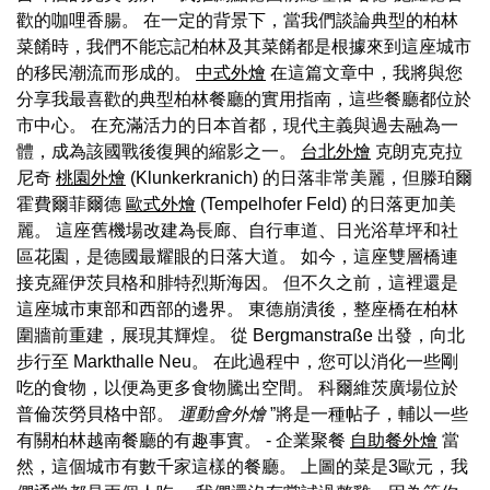
歡的咖哩香腸。 在一定的背景下，當我們談論典型的柏林
菜餚時，我們不能忘記柏林及其菜餚都是根據來到這座城市
的移民潮流而形成的。
中式外燴
在這篇文章中，我將與您
分享我最喜歡的典型柏林餐廳的實用指南，這些餐廳都位於
市中心。 在充滿活力的日本首都，現代主義與過去融為一
體，成為該國戰後復興的縮影之一。
台北外燴
克朗克克拉
尼奇
桃園外燴
(Klunkerkranich) 的日落非常美麗，但滕珀爾
霍費爾菲爾德
歐式外燴
(Tempelhofer Feld) 的日落更加美
麗。 這座舊機場改建為長廊、自行車道、日光浴草坪和社
區花園，是德國最耀眼的日落大道。 如今，這座雙層橋連
接克羅伊茨貝格和腓特烈斯海因。 但不久之前，這裡還是
這座城市東部和西部的邊界。 東德崩潰後，整座橋在柏林
圍牆前重建，展現其輝煌。 從 Bergmanstraße 出發，向北
步行至 Markthalle Neu。 在此過程中，您可以消化一些剛
吃的食物，以便為更多食物騰出空間。 科爾維茨廣場位於
普倫茨勞貝格中部。
運動會外燴
”將是一種帖子，輔以一些
有關柏林越南餐廳的有趣事實。 - 企業聚餐
自助餐外燴
當
然，這個城市有數千家這樣的餐廳。 上圖的菜是3歐元，我