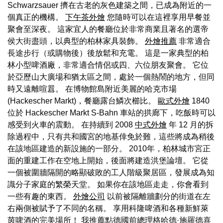
Schwarzsauer 擠在古老的灰色建築之間，已成為附近的一
個真正的機構。
下午茶外燴
您隨時可以在這裡享用早餐並
聚會至深夜。 這家宜人的餐廳位於非常商業且著名的選帝
侯大街盡頭，以典型的柏林家具裝飾。
外燴推薦
非常適合
長途步行（或購物後）後放鬆和充電。 這是一家典型的柏
林小型啤酒廠，非常適合情侶或四、六位朋友聚會。 它位
於亞歷山大廣場和猶太區之間，處於一個熱鬧的地方，但同
時又遠離喧囂。 在博物館島附近美麗的哈克市場
(Hackescher Markt)，餐廳露台鱗次櫛比。
歐式外燴
1840
位於 Hackescher Markt S-Bahn 車站的拱廊下，吃飯時可以
感受到火車的震動。 在持續到 2008
中式外燴
年 12 月的拆
除過程中，只有共和國宮的地基倖免於難，這些將成為稍後
在該地區建造的新設施的一部分。 2010年，柏林城市宮正
面的重建工作在空地上開始，後面將建造洪堡論壇。 它從
一個被圍牆隔開的略顯破敗的工人階級聚居區，發展成為知
識分子家庭的繁榮天堂。 如果你在該地區走走，你會看到
一些有趣的東西。
外燴公司
以前被隔離牆劃分的街道在左
右兩側被賦予了不同的名稱。 享用科隆啤酒和各種新鮮萊
茵啤酒的完美場所！ 我推薦點德國前總理格哈德·施羅德喜