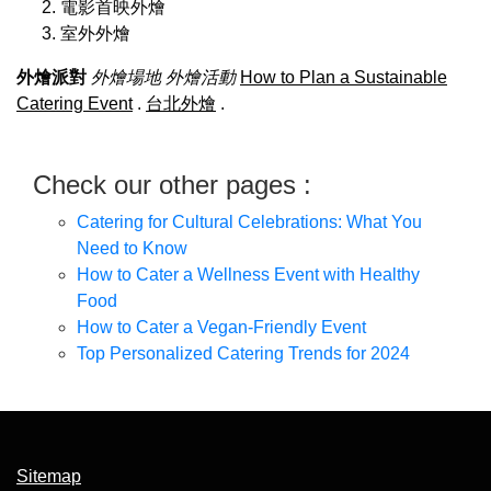
電影首映外燴
室外外燴
外燴派對
外燴場地
外燴活動
How to Plan a Sustainable
Catering Event
.
台北外燴
.
Check our other pages :
Catering for Cultural Celebrations: What You
Need to Know
How to Cater a Wellness Event with Healthy
Food
How to Cater a Vegan-Friendly Event
Top Personalized Catering Trends for 2024
Sitemap