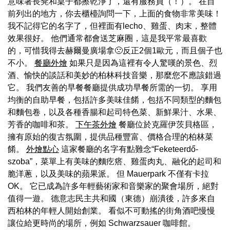
意味著長凳和桌子都擦乾淨了，還有服務員（！）。 在目
前列出的地方，你去櫃檯詢問一下，上面的食物非常美味！
我不記得它的名字了，但裡面有lecho、雞蛋、肉末，整體
效果很好。 他們通常都會送芝麻圈，這是我平常最喜歡
的，可惜我得去赫爾曼廣場拿🙁反正2個1歐元，而且個子也
不小。
餐廳外燴
如果只是因為這裡有令人驚嘆的景色、烈
酒、愉快的談話和美妙的柏林科技音樂，那麼您不應該錯過
它。 我們友善的早餐餐廳提供成功早餐所需的一切。 享用
均衡的自助早餐，包括許多美味佳餚，包括不同類型的麵包
和麵包卷，以及各種香腸和起司特色菜、新鮮果汁、水果、
芳香的咖啡和茶。
下午茶外燴
餐廳位於克羅伊茨貝格區，
擁有原始的復古氛圍，提供品種豐富、價格合理的柏林菜
餚。
外燴點心
這家餐廳的名字有點難念“Feketeerdő-
szoba”，菜單上有美味的麵疙瘩、雞蛋肉丸、融化的起司和
脆洋蔥，以及美味的蘋果派。 但 Mauerpark 不僅有卡拉
OK。 它已成為許多年輕藝術家和音樂家的聚會場所，絕對
值得一遊。 德意志民主共和國（東德）崩潰後，許多來自
西柏林的年輕人開始創業。 看似不可動搖的街角酒吧慢慢
讓位給更時尚的場所，例如 Schwarzsauer 咖啡館。