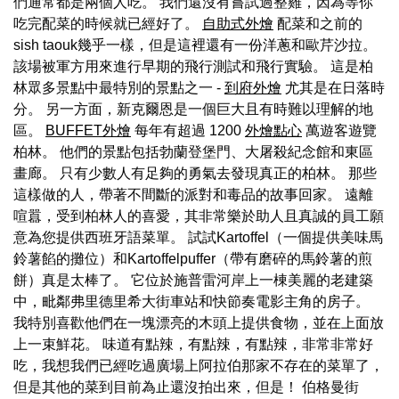
們通常都是兩個人吃。 我們還沒有嘗試過整雞，因為等你
吃完配菜的時候就已經好了。
自助式外燴
配菜和之前的
sish taouk幾乎一樣，但是這裡還有一份洋蔥和歐芹沙拉。
該場被軍方用來進行早期的飛行測試和飛行實驗。 這是柏
林眾多景點中最特別的景點之一 -
到府外燴
尤其是在日落時
分。 另一方面，新克爾恩是一個巨大且有時難以理解的地
區。
BUFFET外燴
每年有超過 1200
外燴點心
萬遊客遊覽
柏林。 他們的景點包括勃蘭登堡門、大屠殺紀念館和東區
畫廊。 只有少數人有足夠的勇氣去發現真正的柏林。 那些
這樣做的人，帶著不間斷的派對和毒品的故事回家。 遠離
喧囂，受到柏林人的喜愛，其非常樂於助人且真誠的員工願
意為您提供西班牙語菜單。 試試Kartoffel（一個提供美味馬
鈴薯餡的攤位）和Kartoffelpuffer（帶有磨碎的馬鈴薯的煎
餅）真是太棒了。 它位於施普雷河岸上一棟美麗的老建築
中，毗鄰弗里德里希大街車站和快節奏電影主角的房子。
我特別喜歡他們在一塊漂亮的木頭上提供食物，並在上面放
上一束鮮花。 味道有點辣，有點辣，有點辣，非常非常好
吃，我想我們已經吃過廣場上阿拉伯那家不存在的菜單了，
但是其他的菜到目前為止還沒拍出來，但是！ 伯格曼街