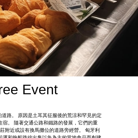
Free Event
的道路。 原因是土耳其征服後的荒涼和罕見的定
住宿。 隨著交通公路和鐵路的發展，它們的重
莊附近或設有換馬攤位的道路旁經營。 匈牙利
船運和拖船路線出售以魚為主的當地食品而創建