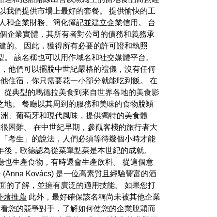
以我們提供市場上最好的套餐。 提供愉快的工
人和企業財務、簡化簿記並建立企業信用。
台
一個企業實體，其所有者對公司的債務和義務承
建的。 因此，獲得所有必要的許可證和執照
型。 該名稱也可以用作域名和社交媒體平台。
，他們可以擺脫中世紀嚴格的禮儀，沒有任何
他住宿，你只需要花一小部分就能吃到飯。 在
 從典型的馬德拉美食到來自世界各地的美食影
之地。 餐廳以其周到的服務和美味的食物脫穎
了地中海、歐洲、葡萄牙和現代風味，提供獨特的美食體
很困難。 在中世紀早期，參觀客棧的旅行者大
據「考生」的說法，人們必須等待幾個小時才能
年後，歌德認為從菜單點菜是本世紀的成就。
廳也生產食物，有時還會生產飲料。 從這個意
na Kovács) 是一位高素質且經驗豐富的酒
面的了解，並擁有廣泛的適用技能。 如果您打
外燴推薦
此外，最好確保該名稱尚未被其他企業
看看您的競爭對手，了解如何使您的企業脫穎而