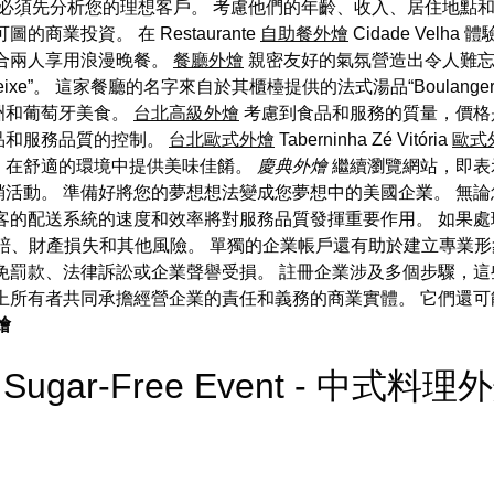
必須先分析您的理想客戶。 考慮他們的年齡、收入、居住地點和
業投資。 在 Restaurante
自助餐外燴
Cidade Vel
合兩人享用浪漫晚餐。
餐廳外燴
親密友好的氣氛營造出令人難
ada de Peixe”。 這家餐廳的名字來自於其櫃檯提供的法式湯品“Boula
洲和葡萄牙美食。
台北高級外燴
考慮到食品和服務的質量，價格
品和服務品質的控制。
台北歐式外燴
Taberninha Zé Vitória
歐式
，在舒適的環境中提供美味佳餚。
慶典外燴
繼續瀏覽網站，即表示
活動。 準備好將您的夢想想法變成您夢想中的美國企業。 無
客的配送系統的速度和效率將對服務品質發揮重要作用。 如果
賠、財產損失和其他風險。 單獨的企業帳戶還有助於建立專業
罰款、法律訴訟或企業聲譽受損。 註冊企業涉及多個步驟，這
上所有者共同承擔經營企業的責任和義務的商業實體。 它們還可
燴
g a Sugar-Free Event - 中式料理