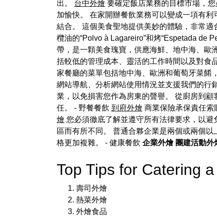
出。
台中外燴
要確定飯店業務的目標市場，您
加愉快。 在家開辦餐飲業務可以變成一項有利可圖的商
結合。 這個美食聖地提供美妙的體驗，非常適
欖油的“Polvo à Lagareiro”和烤“Espet
帶，是一顆美食瑰寶，供應海鮮、地中海、歐
括較低的管理成本、靈活的工作時間以及對食
家餐廳的菜單包括地中海、歐洲和葡萄牙菜餚
網站導航、分析網站使用情況並支援我們的行銷
業，以免損害您作為房東的聲譽。 從廚房到顧
任。 - 野餐餐飲
到府外燴
商業保險承保責任索
燴
您必須徹底了解並遵守所有法律要求，以避免
區而有所不同。 普通合夥企業是兩個或兩個以
格更加複雜。
- 健康餐飲
企業外燴
團建活動外
Top Tips for Caterin
壽司外燴
熱菜外燴
外燴食品