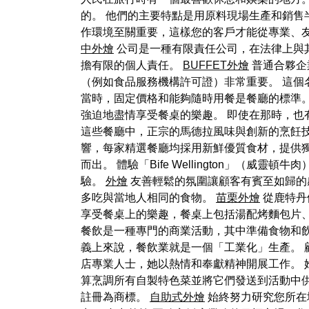
的。 他們的主要特點是用原料現場生產和銷售
作環境至關重要，這樣您的客戶才能從專業、
中外燴
公司是一種有限責任公司，在法律上與
擔有限的個人責任。
BUFFET外燴
普通合夥企
（例如食品服務機構許可證）非常重要。 這個
當時，固定價格和能夠隨時用餐是餐廳的標準
強迫地盡情享受餐桌的樂趣。 即使在那時，
這些餐廳中，正宗的馬德拉風味與創新的烹飪
響，每家精選餐廳均採用新鮮優質食材，提供獨
而出。 體驗「Bife Wellington」（威靈
驗。
外燴
友善輕鬆的氛圍讓顧客有賓至如歸的
多吃與當地人相同的食物。
苗栗外燴
從鹿特丹
享受餐桌上的樂趣，餐桌上包括湯配烤麵包片、燉
餐飲是一種專門的商業活動，其中準備食物和飲
義上來說，餐飲業就是一個「工業化」生產。 顧名
店專業人士，她以熱情和奉獻精神開展工作。 
算烹調所有自製特色菜並將它們發送到活動中供
註冊為商標。
自助式外燴
始終努力研究您所在