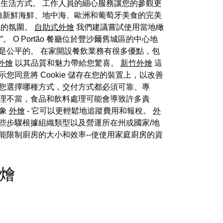
生活方式。 工作人員的細心服務讓您的參觀更
ha 體驗新鮮海鮮、地中海、歐洲和葡萄牙美食的完美
忘的氛圍。
自助式外燴
我們建議嘗試使用當地橄
nger”。 O Portão 餐廳位於豐沙爾舊城區的中心地
是公平的。 在家開設餐飲業務有很多優點，包
外燴
以其品質和魅力帶給您驚喜。
新竹外燴
這
您同意將 Cookie 儲存在您的裝置上，以改善
論您選擇哪種方式，交付方式都必須可靠、專
處理不當，食品和飲料處理可能會導致許多責
形象
外燴
- 它可以更輕鬆地追蹤費用和報稅。
外
些步驟根據組織類型以及營運所在州或國家/地
能限制廚房的大小和效率--使使用家庭廚房的資
外燴