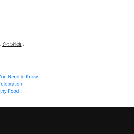
.
台北外燴
.
 You Need to Know
elebration
lthy Food