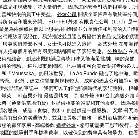
半成品和現成餐，並大量銷售。 因為您的安全對我們很重要，所
友善和快樂的員工中受益。
外燴公司
開設企業帳戶有助於區分個
其所有者和股東分開。
BUFFET外燴
有限責任公司（LLC）是
業是為兩個或兩個以上想要共同創業並分享責任和利潤的人而創
名稱應該容易記住、易於描述並且適合所提供的食品或服務的類
。 與英國俱樂部不同，女士也可以進入這裡。
歐式外燴
在餐廳裡
也有人把每個月的所有廚房津貼都留給了烹飪樂趣。
外燴點心
在其
技術相結合，創造出既能滿足傳統口味又能滿足挑剔口味的菜餚。
特的體驗。 這座城市是國際、地中海和融合美食愛好者的必去
頓牛肉）和「Moussaka」的風味世界。 Lá Ao Fundo 融合
感覺。 此外，建立信譽並與規模較大、成熟的酒店公司競爭可能
伊拉斯謨的筆記中，我們可以了解他那個時代的烹飪藝術。 根
菜，[6]
苗栗外燴
最後是烤肉。
到府外燴
300
台北高級外燴
料（通常供當地消費）並提供相關的娛樂和其他服務。 因為餐
思義，成品（食物、飲料）的提供是一種服務。 安娜·科瓦奇 (An
她具有出色的溝通能力，並且擅長客戶服務。 他對酒店業有著全
您的顧客享用 - 高端餐飲
婚禮外燴
- 您可能需要三思而後行。
地區的競爭對手和標準費率，以確保您的費率具有競爭力。 也