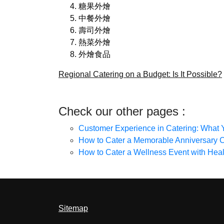
糖果外燴
中餐外燴
壽司外燴
熱菜外燴
外燴食品
Regional Catering on a Budget: Is It Possible?
Check our other pages :
Customer Experience in Catering: What
How to Cater a Memorable Anniversary C
How to Cater a Wellness Event with Hea
Sitemap