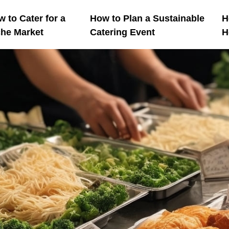
 to Cater for a
How to Plan a Sustainable
H
che Market
Catering Event
H