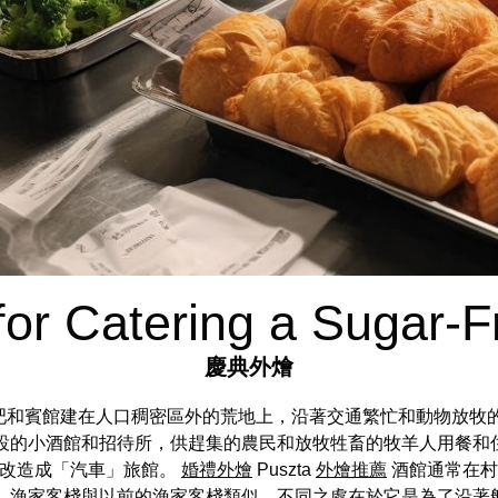
for Catering a Sugar-
慶典外燴
酒吧和賓館建在人口稠密區外的荒地上，沿著交通繁忙和動物放牧
設的小酒館和招待所，供趕集的農民和放牧牲畜的牧羊人用餐和
被改造成「汽車」旅館。
婚禮外燴
Puszta
外燴推薦
酒館通常在村
。 漁家客棧與以前的漁家客棧類似，不同之處在於它是為了沿著