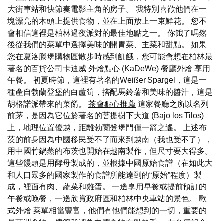
大街車站和快節奏電影主角的房子。 我特別喜歡他們在一
塊漂亮的木頭上提供食物，並在上面放上一束鮮花。 您不
會相信這裡是柏林過夜派對的最佳地點之一。 你餓了嗎然
後從我們的菜單中選擇美味的開胃菜、主菜和甜點。 如果
您在夏洛滕堡購物區散步時感到飢餓，您可能會想在柏林最
著名的百貨公司卡迪威
外燴點心
(KaDeWe)
餐廳外燴
享用
午餐。 初夏時節，這裡有著名的Weißer Spargel，這是一
種產自勃蘭登堡的白蘆筍，搭配馬鈴薯和美味的醬汁，這是
胡格諾派帶來的菜餚。
茶會點心推薦
這家餐廳之所以名列
前茅，是因為它位於著名的菩提樹下大道 (Bajo los Tilos)
上，地理位置優越，距離勃蘭登堡門僅一箭之遙。 上述布
茨的前身因為中國移民受不了而來到越南（我也受不了），
用中國竹鍋蒸的布茨也開始在越南製作，但尺寸要大得多。
這些饅頭是用酵母製成的，並根據中國原始食譜（在如此大
和人口眾多的國家製作的食譜所能達到的“原始”程度）製
成，裡面有肉、蔬菜和雞蛋。 一邊享用早餐或提前預訂的
午餐或晚餐，一邊欣賞政府區和柏林中央車站的景色。
歐
式外燴
菜單相當豐富，他們有他們能想到的一切，重要的