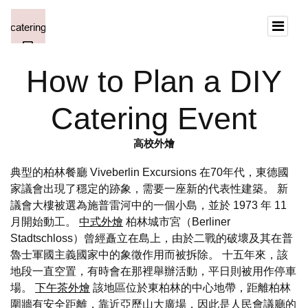
How to Plan a DIY
Catering Event
高校外燴
典型的柏林餐廳 Viveberlin Excursions 在70年代，東德國
家議會出現了穩定的跡象，需要一座新的代表性建築。 新
議會大樓被選為施普雷河中的一個小島，並於 1973 年 11
月開始動工。
中式外燴
柏林城市宮（Berliner
Stadtschloss）曾經矗立在島上，由於二戰的破壞及其在普
魯士軍國主義國家中的象徵作用而被拆除。 十五年來，該
地段一直空置，有時會在那裡舉辦活動，平日則被用作停車
場。
下午茶外燴
該地區位於東柏林的中心地帶，距離柏林
圍牆有安全距離，靠近亞歷山大廣場，因此是人民會議廳的