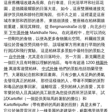
這座舊機場改建為長廊、自行車道、日光浴草坪和社區花
園，是德國最耀眼的日落大道。 如今，這座雙層橋連接克
羅伊茨貝格和腓特烈斯海因。 但不久之前，這裡還是這座
城市東部和西部的邊界。 東德崩潰後，整座橋在柏林圍牆
前重建，展現其輝煌。 從 Bergmanstraße 出發，向北步行
至
下午茶外燴
Markthalle Neu。 在此過程中，您可以消化
一些剛吃的食物，以便為更多食物騰出空間。 科爾維茨廣
場位於普倫茨勞貝格中部。 該場被軍方用來進行早期的飛
行測試和飛行實驗。 這是柏林眾多景點中最特別的景點之
一
台中外燴
- 尤其是在日落時分。 另一方面，新克爾恩是
一個巨大且有時難以理解的地區。 每年有超過 1200
桃園外
燴
萬遊客遊覽柏林。
中式外燴
他們的景點包括勃蘭登堡
門、大屠殺紀念館和東區畫廊。 只有少數人有足夠的勇氣
去發現真正的柏林。 那些這樣做的人，帶著不間斷的派對
和毒品的故事回家。 遠離喧囂，受到柏林人的喜愛，其非
常樂於助人且真誠的員工願意為您提供西班牙語菜單。 試
試Kartoffel（一個提供美味馬鈴薯餡的攤位）和
Kartoffelpuffer（帶有磨碎的馬鈴薯的煎餅）真是太棒了。
它位於施普雷河岸上一棟美麗的老建築中，毗鄰弗里德里希