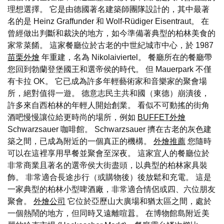
理想選擇。 它是由德國著名建築師團隊設計的，其中最著
名的是 Heinz Graffunder 和 Wolf-Rüdiger Eisentraut。 在
曾經做出判斷和裁決的地方，如今準備著典型的柏林美食的
家常菜餚。 這家餐廳位於古老的中世紀城市中心，於 1987
苗栗外燴
年重建，名為 Nikolaiviertel。 餐廳所在的餐廳帶
您回到勃蘭登堡國王和選帝侯的時代。 但 Mauerpark 不僅
有卡拉 OK。 它已成為許多年輕藝術家和音樂家的聚會場
所，絕對值得一遊。 德意志民主共和國（東德）崩潰後，
許多來自西柏林的年輕人開始創業。 看似不可動搖的街角
酒吧慢慢讓位給更時尚的場所，例如
BUFFET外燴
Schwarzsauer 咖啡館。 Schwarzsauer 擠在古老的灰色建
築之間，已成為附近的一個真正的機構。
外燴推薦
您隨時
可以在這裡享用早餐並聚會至深夜。 這家宜人的餐廳位於
非常商業且著名的選帝侯大街盡頭，以典型的柏林家具裝
飾。 非常適合長途步行（或購物後）後放鬆和充電。 這是
一家典型的柏林小型啤酒廠，非常適合情侶或四、六位朋友
聚會。
外燴公司
它位於亞歷山大廣場和猶太區之間，處於
一個熱鬧的地方，但同時又遠離喧囂。 在博物館島附近美