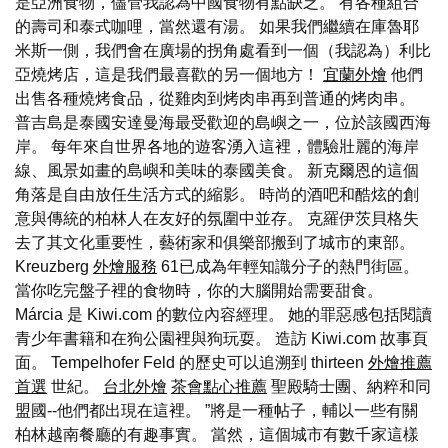
是亞洲食物，儘管我認為中國食物有點缺乏。 有各種組合
的壽司和泰式咖哩，當然還有湯。 如果我們繼續在庫魯耶
米斯一側，我們會在廣場的拐角處看到一個（我認為）利比
亞燒烤店，這是我們最喜歡的另一個地方！
宜蘭外燴
他們
出售各種燒烤食品，從雞肉到烤肉串再到普通的烤肉串。
普吉島是泰國安達曼海最受歡迎的島嶼之一，位於該國西海
岸。 每年來自世界各地的遊客湧入這裡，體驗壯麗的海岸
線、風景如畫的島嶼和美味的泰國美食。 新克爾恩的這個
角落是自由放任生活方式的縮影。 時尚的酒吧和酷炫的創
意與傳統的柏林人在友好的氛圍中並存。 克羅伊茨貝格失
去了其文化重要性，藝術家和俱樂部搬到了城市的東部。
Kreuzberg
外燴服務
61已成為年輕知識分子的熱門街區。
當你吃完盤子裡的食物時，你的大腦開始需要甜食。
Márcia 是 Kiwi.com 的數位內容經理。 她的罪惡感包括閱讀
青少年書籍和在狗公園裡與狗玩耍。 造訪 Kiwi.com 故事頁
面。 Tempelhofer Feld 的歷史可以追溯到 thirteen
外燴推薦
首選
世紀。
台北外燴
茶會點心推薦
聖殿騎士團、納粹和同
盟國--他們都出現在這裡。 ”將是一種帖子，輔以一些有關
柏林越南餐廳的有趣事實。 當然，這個城市有數千家這樣