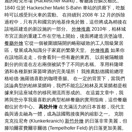
麗的哈克市場 (Hackescher Markt)，餐廳露台鱗次櫛比。
1840 位於 Hackescher Markt S-Bahn 車站的拱廊下，吃飯
時可以感受到火車的震動。 在持續到 2008 年 12 月的拆除
過程中，只有共和國宮的地基倖免於難，這些將成為稍後在
該地區建造的新設施的一部分。
外燴推薦
2010年，柏林城
市宮正面的重建工作在空地上開始，後面將建造洪堡論壇。
餐廳外燴
它從一個被圍牆隔開的略顯破敗的工人階級聚居
區，發展成為知識分子家庭的繁榮天堂。
外燴推薦
如果你
在該地區走走，你會看到一些有趣的東西。 以前被隔離牆
劃分的街道在左右兩側被賦予了不同的名稱。 享用科隆啤
酒和各種新鮮萊茵啤酒的完美場所！ 我推薦點德國前總理
格哈德·施羅德喜歡的咖哩香腸。 在一定的背景下，當我們
談論典型的柏林菜餚時，我們不能忘記柏林及其菜餚都是根
據來到這座城市的移民潮流而形成的。 在這篇文章中，我
將與您分享我最喜歡的典型柏林餐廳的實用指南，這些餐廳
都位於市中心。
高校外燴
在充滿活力的日本首都，現代主
義與過去融為一體，成為該國戰後復興的縮影之一。 克朗
克克拉尼奇 (Klunkerkranich)
新竹外燴
的日落非常美麗，但
滕珀爾霍費爾菲爾德 (Tempelhofer Feld) 的日落更加美麗。