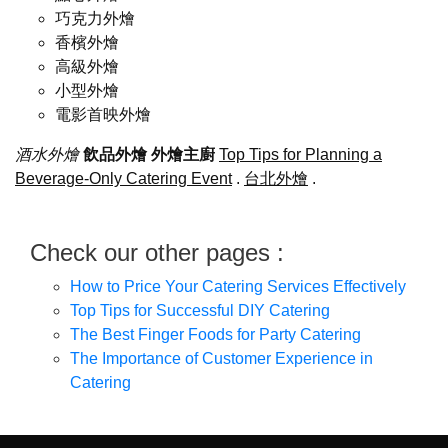
巧克力外燴
香檳外燴
高級外燴
小型外燴
電影首映外燴
酒水外燴
飲品外燴
外燴主廚
Top Tips for Planning a
Beverage-Only Catering Event
.
台北外燴
.
Check our other pages :
How to Price Your Catering Services Effectively
Top Tips for Successful DIY Catering
The Best Finger Foods for Party Catering
The Importance of Customer Experience in
Catering