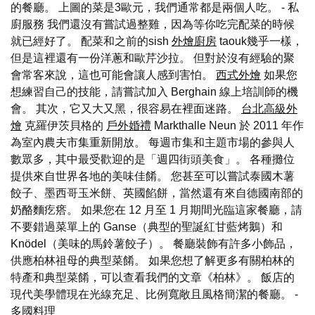
的餐廳。 上圖的菜是3歐元，我們通常都是兩個人吃。 - 私
廚服務 我們還沒有嘗試過整雞，因為等你吃完配菜的時候
就已經好了。 配菜和之前的sish
外燴廚房
taouk幾乎一樣，
但是這裡還有一份洋蔥和歐芹沙拉。 但對於沒有經驗的聚
會常客來說，這也可能會讓人感到害怕。
西式外燴
如果您
想練習自己的技能，請嘗試加入 Berghain 線上培訓師的機
會。 其次，它又大又黑，很容易在裡面迷路。
台北高級外
燴
克羅伊茨貝格的
戶外婚禮
Markthalle Neun 於 2011 年作
為室內農夫市集重新開放。 每週市集和主題市場的參與人
數眾多，其中最受歡迎的是「週四街頭美食」。 各種攤位
提供來自世界各地的美味佳餚。 您甚至可以嘗試泰國木薯
餃子、墨西哥玉米餅、英國餡餅，當然還有來自德國南部的
奶酪麵疙瘩。 如果您在 12 月至 1 月期間光臨這家餐廳，請
不要錯過菜單上的 Ganse（典型的聖誕紅甘藍烤鵝）和
Knödel（美味的馬鈴薯餃子）。 餐廳裝飾有許多小飾品，
供應柏林祖母的典型菜餚。 如果您想了解更多有關柏林的
特產和典型菜餚，可以查看我們的文章《柏林》。 飯店的
現代美學體現在光線充足、比例寬敞且風格簡潔的餐廳。
-
多國料理