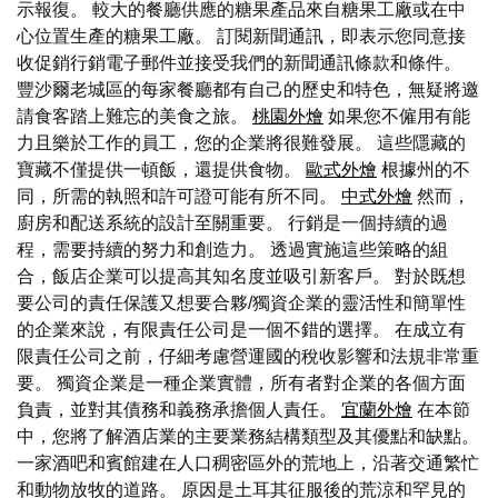
示報復。 較大的餐廳供應的糖果產品來自糖果工廠或在中
心位置生產的糖果工廠。 訂閱新聞通訊，即表示您同意接
收促銷行銷電子郵件並接受我們的新聞通訊條款和條件。
豐沙爾老城區的每家餐廳都有自己的歷史和特色，無疑將邀
請食客踏上難忘的美食之旅。
桃園外燴
如果您不僱用有能
力且樂於工作的員工，您的企業將很難發展。 這些隱藏的
寶藏不僅提供一頓飯，還提供食物。
歐式外燴
根據州的不
同，所需的執照和許可證可能有所不同。
中式外燴
然而，
廚房和配送系統的設計至關重要。 行銷是一個持續的過
程，需要持續的努力和創造力。 透過實施這些策略的組
合，飯店企業可以提高其知名度並吸引新客戶。 對於既想
要公司的責任保護又想要合夥/獨資企業的靈活性和簡單性
的企業來說，有限責任公司是一個不錯的選擇。 在成立有
限責任公司之前，仔細考慮營運國的稅收影響和法規非常重
要。 獨資企業是一種企業實體，所有者對企業的各個方面
負責，並對其債務和義務承擔個人責任。
宜蘭外燴
在本節
中，您將了解酒店業的主要業務結構類型及其優點和缺點。
一家酒吧和賓館建在人口稠密區外的荒地上，沿著交通繁忙
和動物放牧的道路。 原因是土耳其征服後的荒涼和罕見的