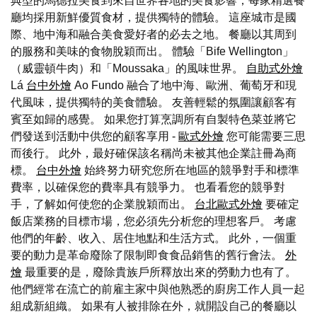
典型的馬德拉美食到來自世界各地的美食影響，每家精選餐
廳均採用新鮮優質食材，提供獨特的體驗。 這座城市是國
際、地中海和融合美食愛好者的必去之地。 餐廳以其周到
的服務和美味的食物脫穎而出。 體驗「Bife Wellington」
（威靈頓牛肉）和「Moussaka」的風味世界。
自助式外燴
Lá
台中外燴
Ao Fundo 融合了地中海、歐洲、葡萄牙和現
代風味，提供獨特的美食體驗。 友善輕鬆的氛圍讓顧客有
賓至如歸的感覺。 如果您打算烹調所有自製特色菜並將它
們發送到活動中供您的顧客享用 -
歐式外燴
您可能需要三思
而後行。 此外，最好確保該名稱尚未被其他企業註冊為商
標。
台中外燴
始終努力研究您所在地區的競爭對手和標準
費率，以確保您的費率具有競爭力。 也看看您的競爭對
手，了解如何使您的企業脫穎而出。
台北歐式外燴
要確定
飯店業務的目標市場，您必須先分析您的理想客戶。 考慮
他們的年齡、收入、居住地點和生活方式。 此外，一個重
要的動力是革命廢除了限制即食食品銷售的舊行會法。
外
燴
最重要的是，廢除貴族戶所釋放出來的勞動力也有了。
他們經常在流亡的前雇主家中與他熟悉的廚房工作人員一起
組成新組織。 如果有人被排除在外，就開設自己的餐廳以