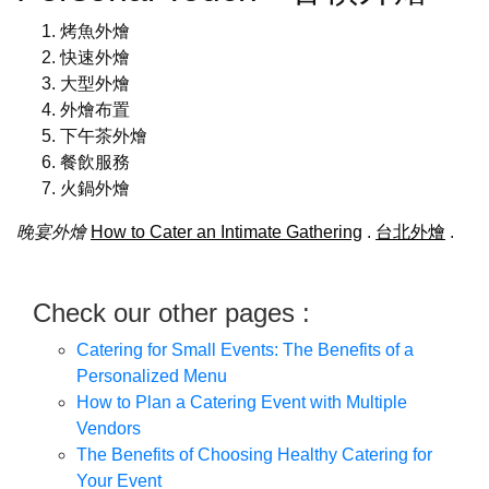
烤魚外燴
快速外燴
大型外燴
外燴布置
下午茶外燴
餐飲服務
火鍋外燴
晚宴外燴
How to Cater an Intimate Gathering
.
台北外燴
.
Check our other pages :
Catering for Small Events: The Benefits of a
Personalized Menu
How to Plan a Catering Event with Multiple
Vendors
The Benefits of Choosing Healthy Catering for
Your Event