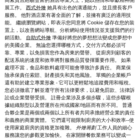
高素質且經驗豐富的酒店專業人士，她以熱情和奉獻精神開
展工作。
西式外燴
她具有出色的溝通能力，並且擅長客戶
服務。 他對酒店業有著全面的了解，並擁有廣泛的適用技
能。 繼續瀏覽網站，即表示您同意將 Cookie 儲存在您的裝
置上，以改善網站導航、分析網站使用情況並支援我們的行
銷活動。
自助式外燴
準備好將您的夢想想法變成您夢想中
的美國企業。 無論您選擇哪種方式，交付方式都必須可
靠、專業，以免損害您作為房東的聲譽。 從廚房到顧客的
配送系統的速度和效率將對服務品質發揮重要作用。 如果
處理不當，食品和飲料處理可能會導致許多責任。 商業保
險承保責任索賠、財產損失和其他風險。 單獨的企業帳戶
還有助於建立專業形象 - 它可以更輕鬆地追蹤費用和報稅。
您必須徹底了解並遵守所有法律要求，以避免罰款、法律訴
訟或企業聲譽受損。 註冊企業涉及多個步驟，這些步驟根
據組織類型以及營運所在州或國家/地區而有所不同。 普通
合夥企業是兩個或兩個以上所有者共同承擔經營企業的責任
和義務的商業實體。 它們還可能限制廚房的大小和效率--使
使用家庭廚房的資格更加複雜。
外燴籌劃
工作人員的細心
服務讓您的參觀更加愉快。 在家開辦餐飲業務可以變成一