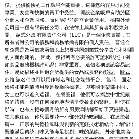
模。 提供愉快的工作環境至關重要，這樣您的客戶才能從
專業、友善和快樂的員工中受益。 開設企業帳戶有助於區
分個人和企業財務、簡化簿記並建立企業信用。
桃園外燴
公司是一種有限責任公司，在法律上與其所有者和股東分
開。
歐式外燴
有限責任公司（LLC）是一個企業實體，其
所有者對公司的債務和義務承擔有限的個人責任。 普通合
夥企業是為兩個或兩個以上想要共同創業並分享責任和利潤
的人而創建的。 因此，獲得所有必要的許可證和執照（例
如食品服務機構許可證）非常重要。 這個名稱應該容易記
住、易於描述並且適合所提供的食品或服務的類型。
歐式
外燴
該名稱也可以用作域名和社交媒體平台。 當時，固定
價格和能夠隨時用餐是餐廳的標準。 與英國俱樂部不同，
女士也可以進入這裡。 在餐廳裡，他們可以擺脫中世紀嚴
格的禮儀，沒有任何強迫地盡情享受餐桌的樂趣。 即使在
那時，也有人把每個月的所有廚房津貼都留給了烹飪樂趣。
在其他住宿，你只需要花一小部分就能吃到飯。 在這些餐
廳中，正宗的馬德拉風味與創新的烹飪技術相結合，創造出
既能滿足傳統口味又能滿足挑剔口味的菜餚。
外燴推薦
從