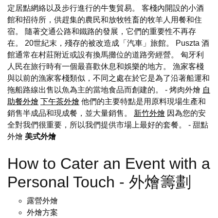
定居點網絡以及步行進行的牛隻貿易。 客棧內開設的小酒
館和招待所，供趕集的農民和放牧牲畜的牧羊人用餐和住
宿。 隨著交通公路和鐵路的發展，它們的重要性不再存
在。 20世紀末，殘存的被改造成「汽車」旅館。 Puszta 酒
館通常在村莊附近或設有換馬攤位的道路旁經營。 匈牙利
人民在旅行時有一個最喜歡休息和娛樂的地方。 漁家客棧
與以前的漁家客棧類似，不同之處在於它是為了沿著船運和
拖船路線出售以魚為主的當地食品而創建的。 - 烤肉外燴
自
助餐外燴
下午茶外燴
他們的主要特點是用原料現場生產和
銷售半成品和現成餐，並大量銷售。
新竹外燴
因為您的安
全對我們很重要，所以我們提供市場上最好的套餐。
- 甜點
外燴
美式外燴
How to Cater an Event with a
Personal Touch - 外燴籌劃
露營外燴
外燴方案