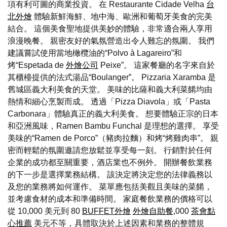
項有利可圖的商業投資。 在 Restaurante Cidade Velha
台
北外燴
體驗新鮮海鮮、地中海、歐洲和葡萄牙美食的完美
結合。 這個美食聖地提供美妙的體驗，非常適合兩人享用
浪漫晚餐。 親密友好的氣氛營造出令人難忘的氛圍。 我們
建議嘗試使用當地橄欖油的“Polvo à Lagareiro”和
烤“Espetada de
外燴公司
Peixe”。 這家餐廳的名字來自於
其櫃檯提供的法式湯品“Boulanger”。 Pizzaria Xaramba 是
舊城區義大利美食的天堂。 美味的比薩和義大利菜餚均由
熱情和細心烹製而成。 透過「Pizza Diavola」或「Pasta
Carbonara」體驗真正的義大利美食。 想要體驗正宗的日本
和亞洲風味，Ramen Bambu Funchal 是理想的選擇。 享受
美味的“Ramen de Porco”（豬肉拉麵）和烤“烤雞肉串”。 親
密而輕鬆的氛圍邀請您放鬆並享受每一刻。 行銷對於任何
企業的成功都至關重要，酒店業也不例外。 開辦餐飲業務
的下一步是選擇業務結構。 該決定將決定您的法律義務以
及您的業務將如何運作。 菜單應包括美觀且美味的菜餚，
並考慮食材的成本和準備時間。 家庭餐飲業務的價格可以
從 10,000 美元到 80
BUFFET外燴
外燴自助餐
,000
茶會點
心推薦
美元不等，具體取決於上述因素和業務的整體規