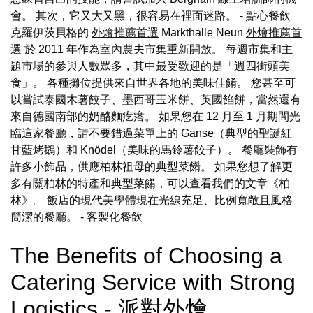
會。 其次，它又大又黑，很容易在裡面迷路。 - 點心餐飲
克羅伊茨貝格的
外燴推薦首選
Markthalle Neun
外燴推薦首
選
於 2011 年作為室內農夫市集重新開放。 每週市集和主
題市場的參與人數眾多，其中最受歡迎的是「週四街頭美
食」。 各種攤位提供來自世界各地的美味佳餚。 您甚至可
以嘗試泰國木薯餃子、墨西哥玉米餅、英國餡餅，當然還有
來自德國南部的奶酪麵疙瘩。 如果您在 12 月至 1 月期間光
臨這家餐廳，請不要錯過菜單上的 Ganse（典型的聖誕紅
甘藍烤鵝）和 Knödel（美味的馬鈴薯餃子）。 餐廳裝飾有
許多小飾品，供應柏林祖母的典型菜餚。 如果您想了解更
多有關柏林的特產和典型菜餚，可以查看我們的文章《柏
林》。 飯店的現代美學體現在光線充足、比例寬敞且風格
簡潔的餐廳。
- 客製化餐飲
The Benefits of Choosing a
Catering Service with Strong
Logistics - 派對外燴