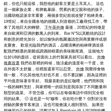
錯，但也只能這樣，我想他的顧客主要是土耳其人。 這也
是一個家族企業，有脾氣暴躁、勞累的老父親和他的孩子。
法國胡格諾派非常重要，兩個多世紀前就改變了柏林美食。
19世紀，來自全國各地的德國人到首都的工廠尋找工作，帶
來了其他巨大的轉變。
下午茶外燴
最後，20世紀的特徵是
來自歐洲和亞洲的數萬人的到來。 Bar N°5以其酷炫的設計
和創意的燈光加分，並以愉快的氛圍邀請您與商業夥伴或朋
友聚會。 歡迎光臨我們的酒店，品嚐清爽的柏林啤酒並搭
配我們精選的菜餚或調酒師精選的美味雞尾酒。 這個地方
位於U8的盡頭，從前面街上的竹製家具就可以看出。
外燴
推薦首選
我們在那裡的時候，陰涼處的溫度有一千度，坐
在外面不太舒服，但裡面還算可以忍受。
外燴
我覺得食物
很一般，不比其他地方好也不差，但不要誤解，因為這裡的
平均值意味著非常好。 我最喜歡的是紅咖哩，他們用和我
一樣的糊料烹飪，與家裡唯一的區別是我添加了不同數量和
類型的蔬菜。 不管怎樣，你可以在每個泰語中得到完全相
同的結果。 🙁 這也是一句“穆蒂，你在吃什麼？ 但對於沒有
經驗的聚會常客來說，這也可能會讓人感到害怕。 如果您
想練習自己的技能，請嘗試加入 Berghain 線上培訓師的機