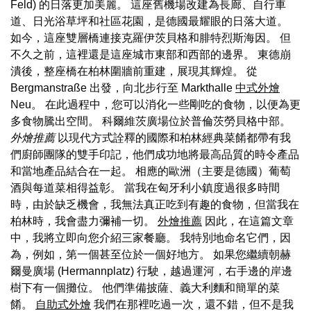
Feld) 的日落更加美麗。 這座舊機場改建為長廊、自行車
道、日光浴草坪和社區花園，是德國最耀眼的日落大道。
如今，這座雙層橋連接克羅伊茨貝格和腓特烈斯海因。 但
不久之前，這裡還是這座城市東部和西部的邊界。 東德崩
潰後，整座橋在柏林圍牆前重建，展現其輝煌。 從
Bergmanstraße 出發，向北步行至 Markthalle
中式外燴
Neu。 在此過程中，您可以消化一些剛吃的食物，以便為更
多食物騰出空間。 科爾維茨廣場位於普倫茨勞貝格中部。
外燴推薦
以現代方式詮釋的國際和柏林經典菜餚都帶有我
們廚師團隊的雙手印記，他們成功地將最高品質的時令產品
和當地產品結合在一起。 相應的歐洲（主要是德國）葡萄
酒與每道菜相得益彰。 當我在匈牙利小鎮度過很多時間
時，由於缺乏機會，我無法真正吃到有趣的食物，但當我在
柏林時，我會盡力彌補一切。
外燴推薦
因此，在這篇文章
中，我將立即向您介紹三家餐廳。 我特別地命名它們，因
為，例如，第一個甚至位於一個好地方。 如果您繼續朝赫
爾曼廣場 (Hermannplatz) 行駛，越過運河，右手邊的岸邊
樹下有一個攤位。 他們準備披薩、義大利麵和簡單的菜
餚。
自助式外燴
我們在那裡吃過一次，還不錯，但不是我