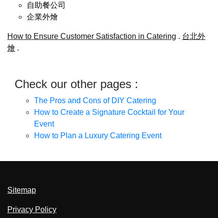
自助餐公司
企業外燴
How to Ensure Customer Satisfaction in Catering
.
台北外
燴
.
Check our other pages :
The Pros and Cons of DIY Catering
How to Create a Signature Cocktail for Your
Event
How to Plan a Luxury Catering Event
Sitemap
Privacy Policy