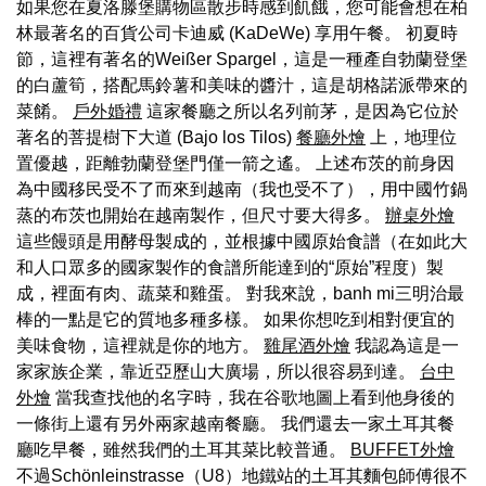
如果您在夏洛滕堡購物區散步時感到飢餓，您可能會想在柏
林最著名的百貨公司卡迪威 (KaDeWe) 享用午餐。 初夏時
節，這裡有著名的Weißer Spargel，這是一種產自勃蘭登堡
的白蘆筍，搭配馬鈴薯和美味的醬汁，這是胡格諾派帶來的
菜餚。
戶外婚禮
這家餐廳之所以名列前茅，是因為它位於
著名的菩提樹下大道 (Bajo los Tilos)
餐廳外燴
上，地理位
置優越，距離勃蘭登堡門僅一箭之遙。 上述布茨的前身因
為中國移民受不了而來到越南（我也受不了），用中國竹鍋
蒸的布茨也開始在越南製作，但尺寸要大得多。
辦桌外燴
這些饅頭是用酵母製成的，並根據中國原始食譜（在如此大
和人口眾多的國家製作的食譜所能達到的“原始”程度）製
成，裡面有肉、蔬菜和雞蛋。 對我來說，banh mi三明治最
棒的一點是它的質地多種多樣。 如果你想吃到相對便宜的
美味食物，這裡就是你的地方。
雞尾酒外燴
我認為這是一
家家族企業，靠近亞歷山大廣場，所以很容易到達。
台中
外燴
當我查找他的名字時，我在谷歌地圖上看到他身後的
一條街上還有另外兩家越南餐廳。 我們還去一家土耳其餐
廳吃早餐，雖然我們的土耳其菜比較普通。
BUFFET外燴
不過Schönleinstrasse（U8）地鐵站的土耳其麵包師傅很不