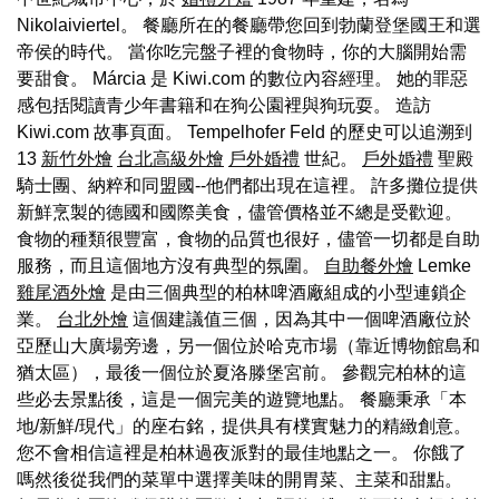
Nikolaiviertel。 餐廳所在的餐廳帶您回到勃蘭登堡國王和選
帝侯的時代。 當你吃完盤子裡的食物時，你的大腦開始需
要甜食。 Márcia 是 Kiwi.com 的數位內容經理。 她的罪惡
感包括閱讀青少年書籍和在狗公園裡與狗玩耍。 造訪
Kiwi.com 故事頁面。 Tempelhofer Feld 的歷史可以追溯到
13
新竹外燴
台北高級外燴
戶外婚禮
世紀。
戶外婚禮
聖殿
騎士團、納粹和同盟國--他們都出現在這裡。 許多攤位提供
新鮮烹製的德國和國際美食，儘管價格並不總是受歡迎。
食物的種類很豐富，食物的品質也很好，儘管一切都是自助
服務，而且這個地方沒有典型的氛圍。
自助餐外燴
Lemke
雞尾酒外燴
是由三個典型的柏林啤酒廠組成的小型連鎖企
業。
台北外燴
這個建議值三個，因為其中一個啤酒廠位於
亞歷山大廣場旁邊，另一個位於哈克市場（靠近博物館島和
猶太區），最後一個位於夏洛滕堡宮前。 參觀完柏林的這
些必去景點後，這是一個完美的遊覽地點。 餐廳秉承「本
地/新鮮/現代」的座右銘，提供具有樸實魅力的精緻創意。
您不會相信這裡是柏林過夜派對的最佳地點之一。 你餓了
嗎然後從我們的菜單中選擇美味的開胃菜、主菜和甜點。