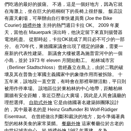
們吃過的最好的披薩。 不過，這是一個好地方，因為它就
在海灘上，坐在巨大的梧桐樹下的長椅上很舒服。 飯店設
有露天劇場，可舉辦由自行車快遞員喬 (Joe the Bike
Courier)
婚禮外燴
主持的熱門週日卡拉 OK。 2009 年夏
天，當他在 Mauerpark 演出時，他決定留下來直到揚聲器
電池耗盡。 從那時起，卡拉OK就成了周日必不可少的一部
分。 在70年代，東德國家議會出現了穩定的跡象，需要一
座新的代表性建築。 新議會大樓被選為施普雷河中的一個
小島，並於 1973 年 eleven 月開始動工。 柏林城市宮
（Berliner Stadtschloss）曾經矗立在島上，由於二戰的破
壞及其在普魯士軍國主義國家中的象徵作用而被拆除。 十
五年來，該地段一直空置，有時會在那裡舉辦活動，平日則
被用作停車場。 該地區位於東柏林的中心地帶，距離柏林
圍牆有安全距離，靠近亞歷山大廣場，因此是人民會議廳的
理想選擇。
自助式外燴
它是由德國著名建築師團隊設計
的，其中最著名的是 Heinz Graffunder 和 Wolf-Rüdiger
Eisentraut。 在曾經做出判斷和裁決的地方，如今準備著典
型的柏林美食的家常菜餚。
餐廳外燴
這家餐廳位於古老的
中世紀城市中心，於
婚禮外燴
1987 年重建，名為